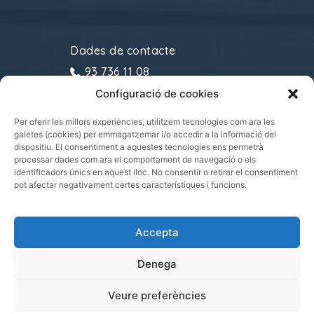
Dades de contacte
93 736 11 08
Configuració de cookies
gremitransports@cecot.org
C/ Sant Pau, 6. 08221
Per oferir les millors experiències, utilitzem tecnologies com ara les
galetes (cookies) per emmagatzemar i/o accedir a la informació del
Terrassa
dispositiu. El consentiment a aquestes tecnologies ens permetrà
processar dades com ara el comportament de navegació o els
identificadors únics en aquest lloc. No consentir o retirar el consentiment
pot afectar negativament certes característiques i funcions.
Gremi de Transports i Logística de Catalunya
Accepta
2021.
Tots els drets reservats
Denega
Veure preferències
|
|
POLÍTICA DE PRIVADESA
POLÍTICA DE COOKIES