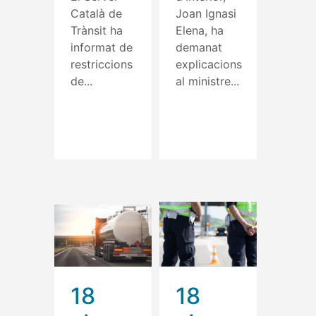
Català de
Joan Ignasi
Trànsit ha
Elena, ha
informat de
demanat
restriccions
explicacions
de...
al ministre...
Read More
Read More
18
18