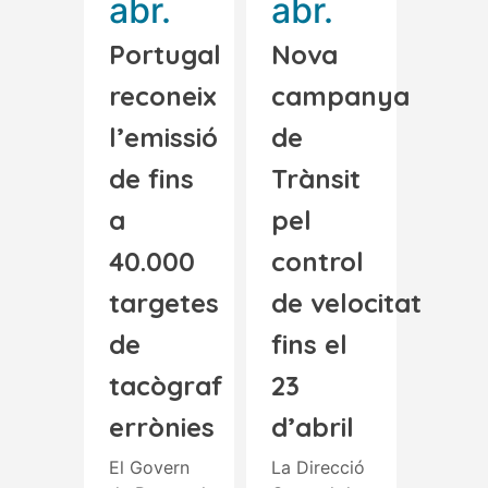
abr.
abr.
Portugal
Nova
reconeix
campanya
l’emissió
de
de fins
Trànsit
a
pel
40.000
control
targetes
de velocitat
de
fins el
tacògraf
23
errònies
d’abril
El Govern
La Direcció