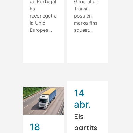
de Portugal
General de
ha
Trànsit
reconegut a
posa en
la Unió
marxa fins
Europea...
aquest...
Read More
Read More
14
abr.
Els
18
partits