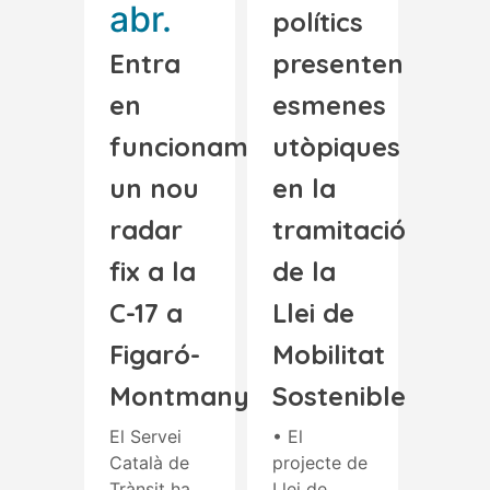
abr.
polítics
Entra
presenten
en
esmenes
funcionament
utòpiques
un nou
en la
radar
tramitació
fix a la
de la
C-17 a
Llei de
Figaró-
Mobilitat
Montmany
Sostenible
El Servei
• El
Català de
projecte de
Trànsit ha
Llei de