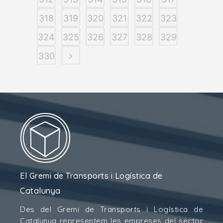
318
319
320
321
322
323
324
325
326
327
328
329
330
El Gremi de Transports i Logística de
Catalunya
Des del Gremi de Transports i Logística de
Catalunya representem les empreses del sector