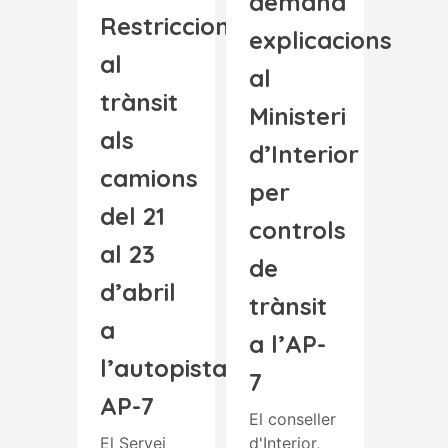
demana
Restriccions
explicacions
al
al
trànsit
Ministeri
als
d’Interior
camions
per
del 21
controls
al 23
de
d’abril
trànsit
a
a l’AP-
l’autopista
7
AP-7
El conseller
El Servei
d'Interior,