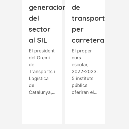
generacional
de
del
transport
sector
per
al SIL
carretera
El president
El proper
del Gremi
curs
de
escolar,
Transports i
2022-2023,
Logística
5 instituts
de
públics
Catalunya,...
oferiran el...
Read More
Read More