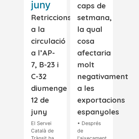
juny
caps de
Retriccions
setmana,
a la
la qual
circulació
cosa
a l’AP-
afectaria
7, B-23 i
molt
C-32
negativament
diumenge
a les
12 de
exportacions
juny
espanyoles
El Servei
• Després
Català de
de
Trànsit ha
l'aixecament