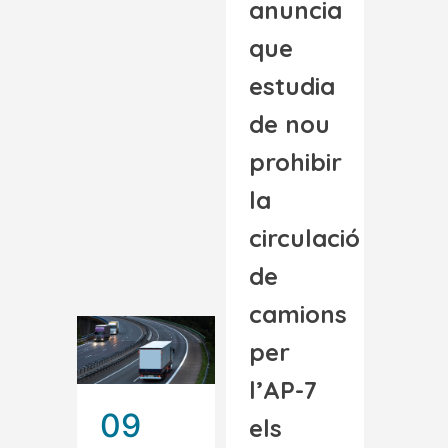
anuncia
que
estudia
de nou
prohibir
la
circulació
de
camions
per
l’AP-7
09
els