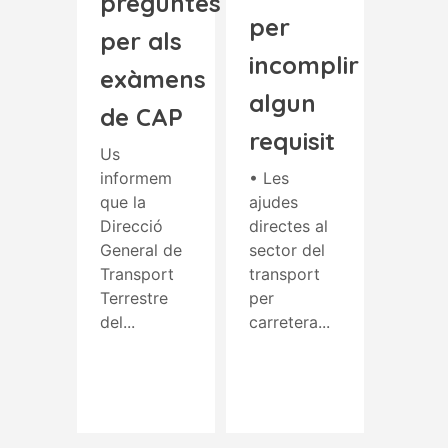
preguntes
per
per als
incomplir
exàmens
algun
de CAP
requisit
Us
informem
• Les
que la
ajudes
Direcció
directes al
General de
sector del
Transport
transport
Terrestre
per
del...
carretera...
Read More
Read More