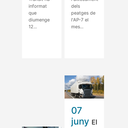
informat
dels
que
peatges de
diumenge
l'AP-7 el
12...
mes...
Read More
Read More
07
juny
El