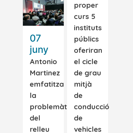
proper
curs 5
instituts
07
públics
juny
oferiran
Antonio
el cicle
Martinez
de grau
emfatitza
mitjà
la
de
problemàtica
conducció
del
de
relleu
vehicles