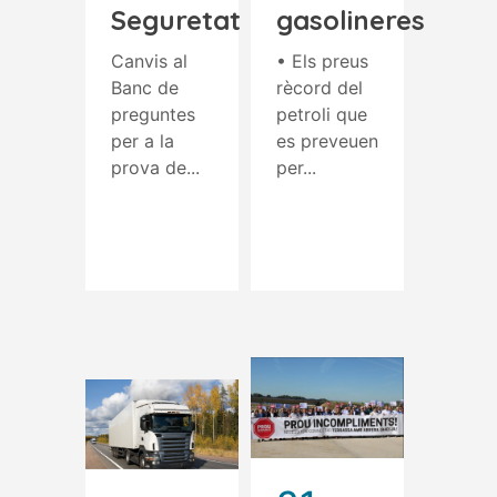
Seguretat
gasolineres
Canvis al
• Els preus
Banc de
rècord del
preguntes
petroli que
per a la
es preveuen
prova de...
per...
Read More
Read More