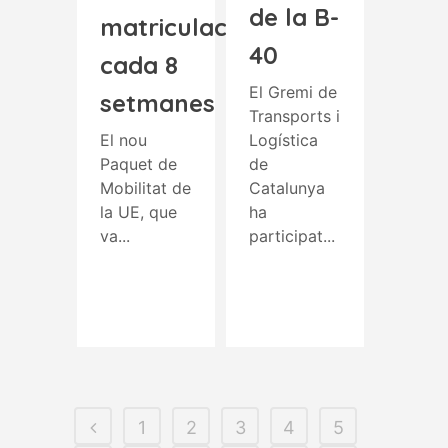
de la B-
matriculació
40
cada 8
El Gremi de
setmanes
Transports i
El nou
Logística
Paquet de
de
Mobilitat de
Catalunya
la UE, que
ha
va...
participat...
Read More
Read More
1
2
3
4
5