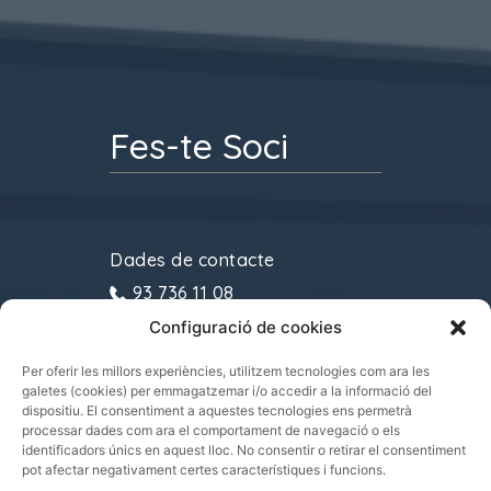
Fes-te Soci
Dades de contacte
93 736 11 08
Configuració de cookies
gremitransports@cecot.org
C/ Sant Pau, 6. 08221
Per oferir les millors experiències, utilitzem tecnologies com ara les
galetes (cookies) per emmagatzemar i/o accedir a la informació del
Terrassa
dispositiu. El consentiment a aquestes tecnologies ens permetrà
processar dades com ara el comportament de navegació o els
identificadors únics en aquest lloc. No consentir o retirar el consentiment
pot afectar negativament certes característiques i funcions.