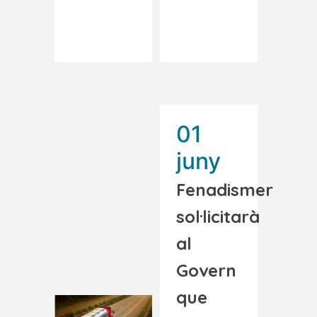
Read More
Read More
01
juny
Fenadismer
sol·licitarà
al
Govern
que