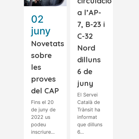
circulació
a l’AP-
02
7, B-23 i
juny
C-32
Novetats
Nord
sobre
dilluns
les
6 de
proves
juny
del CAP
El Servei
Fins el 20
Català de
de juny de
Trànsit ha
2022 us
informat
podeu
que dilluns
inscriure...
6...