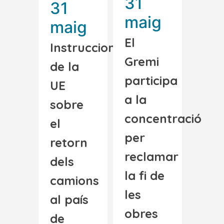
31
31
maig
maig
El
Instruccions
Gremi
de la
participa
UE
a la
sobre
concentració
el
per
retorn
reclamar
dels
la fi de
camions
les
al país
obres
de