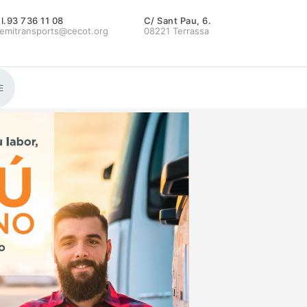
l.93 736 11 08
C/ Sant Pau, 6.
emitransports@cecot.org
08221 Terrassa
E