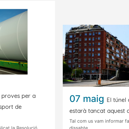
 proves per a
07 maig
El túnel
sport de
estarà tancat aquest 
Tal com us vam informar f
licat la Resolució...
dissabte...