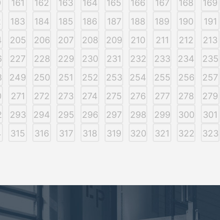
0
161
162
163
164
165
166
167
168
169
2
183
184
185
186
187
188
189
190
191
4
205
206
207
208
209
210
211
212
213
6
227
228
229
230
231
232
233
234
235
8
249
250
251
252
253
254
255
256
257
0
271
272
273
274
275
276
277
278
279
2
293
294
295
296
297
298
299
300
301
4
315
316
317
318
319
320
321
322
323