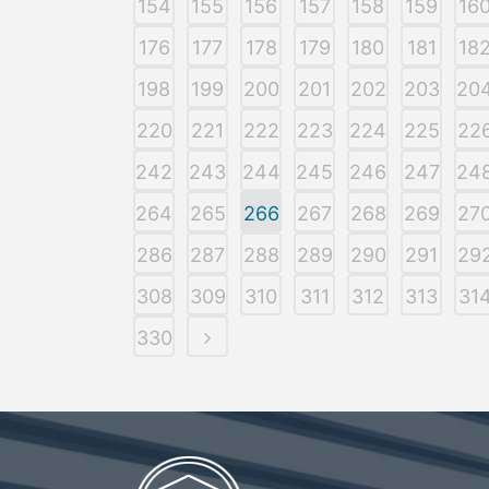
154
155
156
157
158
159
16
176
177
178
179
180
181
18
198
199
200
201
202
203
20
220
221
222
223
224
225
22
242
243
244
245
246
247
24
264
265
266
267
268
269
27
286
287
288
289
290
291
29
308
309
310
311
312
313
31
330