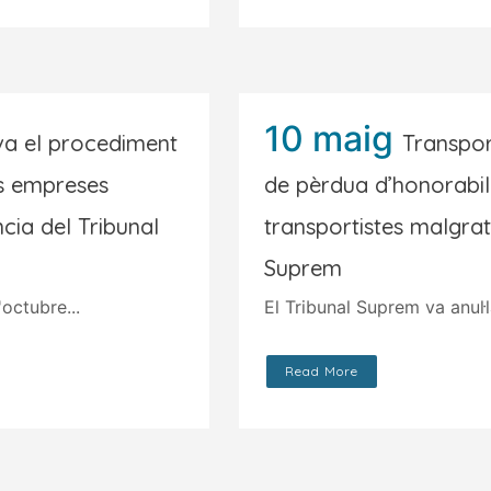
10 maig
va el procediment
Transpor
es empreses
de pèrdua d’honorabil
cia del Tribunal
transportistes malgrat
Suprem
octubre...
El Tribunal Suprem va anul·l
Read More