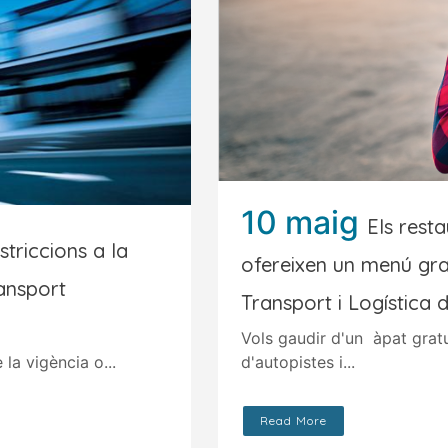
10 maig
Els rest
striccions a la
ofereixen un menú grat
ransport
Transport i Logística 
Vols gaudir d'un àpat gratu
la vigència o...
d'autopistes i...
Read More