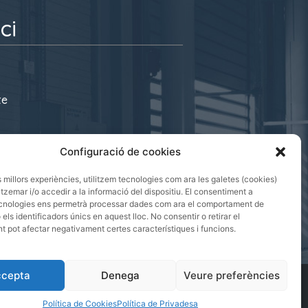
ci
te
s@cecot.org
Configuració de cookies
 08221 Terrassa
es millors experiències, utilitzem tecnologies com ara les galetes (cookies)
emar i/o accedir a la informació del dispositiu. El consentiment a
cnologies ens permetrà processar dades com ara el comportament de
els identificadors únics en aquest lloc. No consentir o retirar el
 pot afectar negativament certes característiques i funcions.
cepta
Denega
Veure preferències
|
|
PRIVADESA
POLÍTICA DE COOKIES
AVÍS LEGAL
Política de Cookies
Política de Privadesa