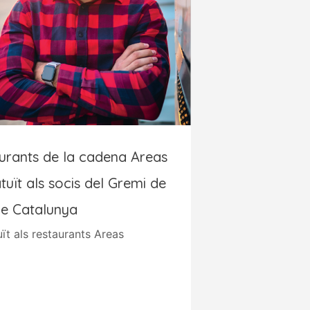
aurants de la cadena Areas
uït als socis del Gremi de
de Catalunya
ït als restaurants Areas