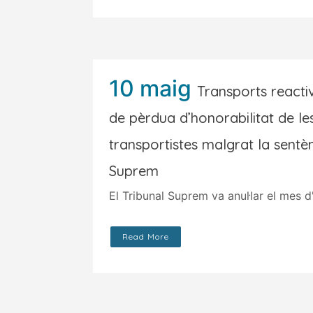
10 maig
Transports reacti
de pèrdua d’honorabilitat de l
transportistes malgrat la sentèn
Suprem
El Tribunal Suprem va anul·lar el mes d'
Read More