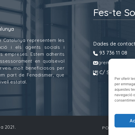
Fes-te So
alunya
e Catalunya representem les
Dades de contac
ció i els agents socials i
93 736 11 08
 les empreses. Estem adherits
assessorament en qualsevol
gremitransport
erveis molt beneficiosos per
C/ Sant Pau, 6.
mem part de Fenadismer, que
Per oferir l
vell estatal.
per emmagatz
aquestes te
navegació o 
consentiment
Ac
a 2021.
POLÍTICA DE 