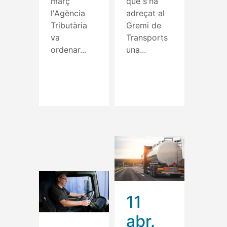
març
que s'ha
l'Agència
adreçat al
Tributària
Gremi de
va
Transports
ordenar...
una...
Read More
Read More
11
abr.