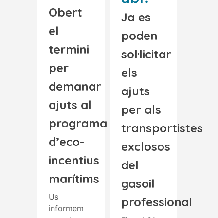
Obert
Ja es
el
poden
termini
sol·licitar
per
els
demanar
ajuts
ajuts al
per als
programa
transportistes
d’eco-
exclosos
incentius
del
marítims
gasoil
Us
professional
informem