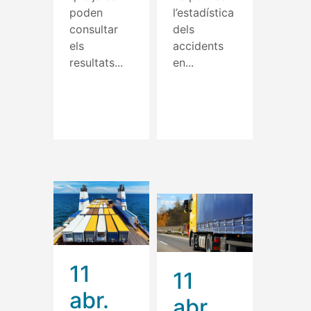
poden
l’estadística
consultar
dels
els
accidents
resultats...
en...
Read More
Read More
11
11
abr.
abr.