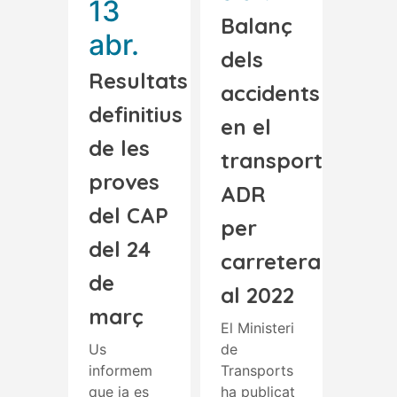
13
Balanç
abr.
dels
Resultats
accidents
definitius
en el
de les
transport
proves
ADR
del CAP
per
del 24
carretera
de
al 2022
març
El Ministeri
Us
de
informem
Transports
que ja es
ha publicat