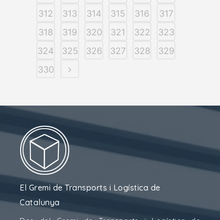
312
313
314
315
316
317
318
319
320
321
322
323
324
325
326
327
328
329
330
El Gremi de Transports i Logística de
Catalunya