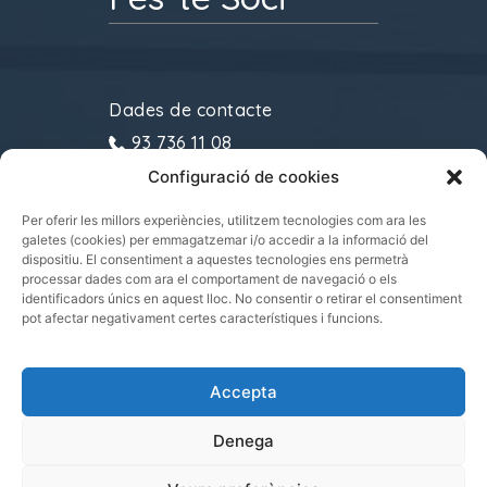
Dades de contacte
93 736 11 08
Configuració de cookies
gremitransports@cecot.org
C/ Sant Pau, 6. 08221
Per oferir les millors experiències, utilitzem tecnologies com ara les
galetes (cookies) per emmagatzemar i/o accedir a la informació del
Terrassa
dispositiu. El consentiment a aquestes tecnologies ens permetrà
processar dades com ara el comportament de navegació o els
identificadors únics en aquest lloc. No consentir o retirar el consentiment
pot afectar negativament certes característiques i funcions.
Gremi de Transports i Logística de Catalunya
Accepta
2021.
Tots els drets reservats
Denega