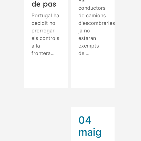
Els
de pas
conductors
Portugal ha
de camions
decidit no
d'escombraries
prorrogar
ja no
els controls
estaran
a la
exempts
frontera...
del...
Read More
Read More
04
maig