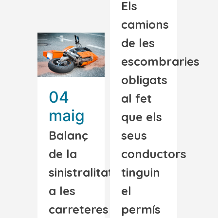
Els
camions
de les
escombraries
obligats
04
al fet
maig
que els
Balanç
seus
de la
conductors
sinistralitat
tinguin
a les
el
carreteres
permís