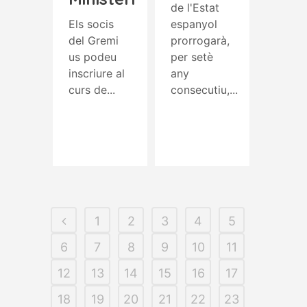
de l'Estat
Els socis
espanyol
del Gremi
prorrogarà,
us podeu
per setè
inscriure al
any
curs de...
consecutiu,...
Read More
Read More
1
2
3
4
5
6
7
8
9
10
11
12
13
14
15
16
17
18
19
20
21
22
23