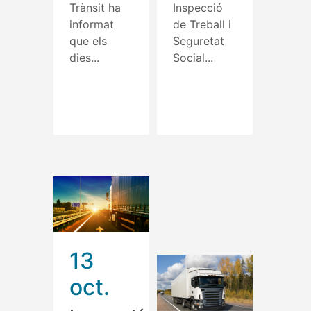
Trànsit ha
Inspecció
informat
de Treball i
que els
Seguretat
dies...
Social...
Read More
Read More
13
oct.