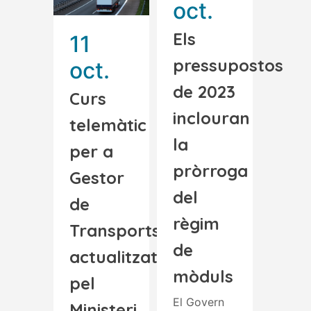
oct.
Els
11
pressupostos
oct.
de 2023
Curs
inclouran
telemàtic
la
per a
pròrroga
Gestor
del
de
règim
Transports
de
actualitzat
mòduls
pel
El Govern
Ministeri