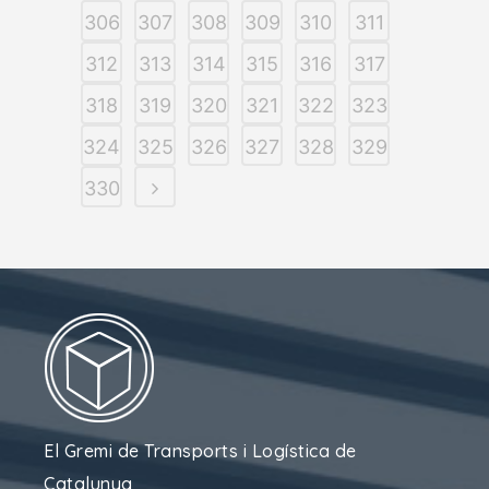
306
307
308
309
310
311
312
313
314
315
316
317
318
319
320
321
322
323
324
325
326
327
328
329
330
El Gremi de Transports i Logística de
Catalunya