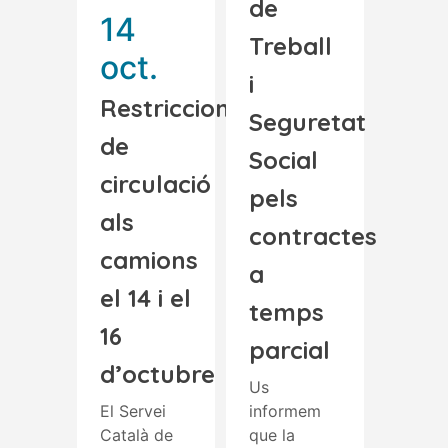
de
14
Treball
oct.
i
Restriccions
Seguretat
de
Social
circulació
pels
als
contractes
camions
a
el 14 i el
temps
16
parcial
d’octubre
Us
El Servei
informem
Català de
que la