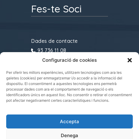
Fes-te Soci
Dades de contacte
93 736 11 08
Configuració de cookies
gremitransports@cecot.org
C/ Sant Pau, 6. 08221
Per oferir les millors experiències, utilitzem tecnologies com ara les
galetes (cookies) per emmagatzemar i/o accedir a la informació del
Terrassa
dispositiu. El consentiment a aquestes tecnologies ens permetrà
processar dades com ara el comportament de navegació o els
identificadors únics en aquest lloc. No consentir o retirar el consentiment
pot afectar negativament certes característiques i funcions.
Gremi de Transports i Logística de Catalunya
Accepta
2021.
Tots els drets reservats
Denega