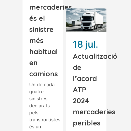
mercaderies
és el
sinistre
més
18 jul.
habitual
Actualització
en
de
camions
l’acord
Un de cada
ATP
quatre
sinistres
2024
declarats
mercaderies
pels
transportistes
peribles
és un