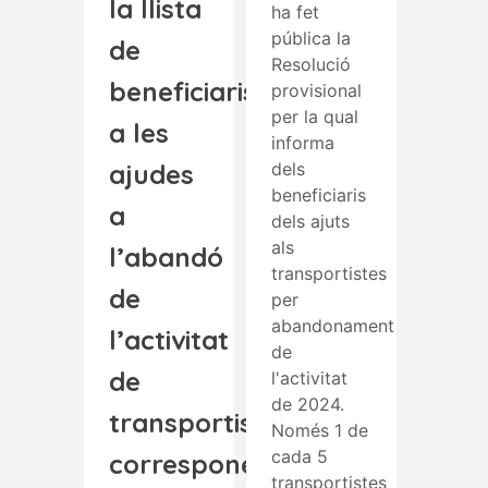
la llista
ha fet
pública la
de
Resolució
beneficiaris
provisional
per la qual
a les
informa
ajudes
dels
beneficiaris
a
dels ajuts
als
l’abandó
transportistes
de
per
abandonament
l’activitat
de
de
l'activitat
de 2024.
transportista
Només 1 de
cada 5
corresponents
transportistes