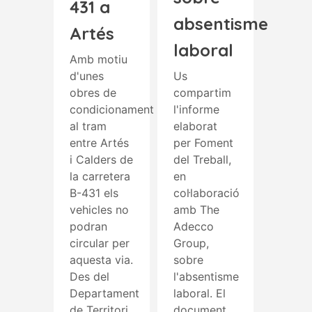
431 a
absentisme
Artés
laboral
Amb motiu
d'unes
Us
obres de
compartim
condicionament
l'informe
al tram
elaborat
entre Artés
per Foment
i Calders de
del Treball,
la carretera
en
B-431 els
col·laboració
vehicles no
amb The
podran
Adecco
circular per
Group,
aquesta via.
sobre
Des del
l'absentisme
Departament
laboral. El
de Territori
document