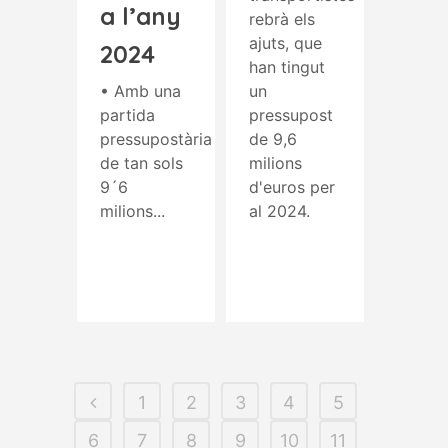
a l’any
rebrà els
ajuts, que
2024
han tingut
• Amb una
un
partida
pressupost
pressupostària
de 9,6
de tan sols
milions
9´6
d'euros per
milions...
al 2024.
Read More
Read More
1
2
3
4
5
6
7
8
9
10
11