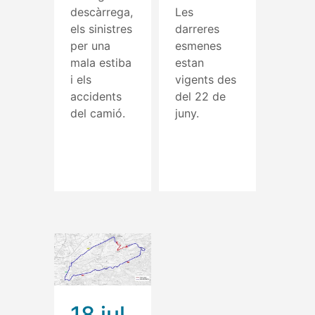
descàrrega,
Les
els sinistres
darreres
per una
esmenes
mala estiba
estan
i els
vigents des
accidents
del 22 de
del camió.
juny.
Read More
Read More
18 jul.