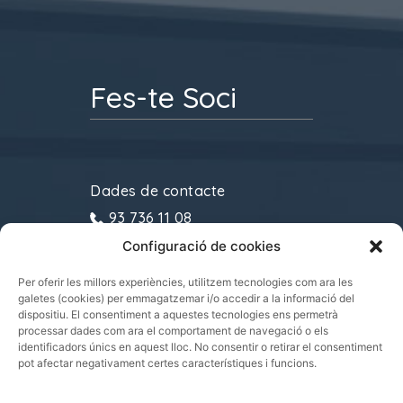
Fes-te Soci
Dades de contacte
93 736 11 08
Configuració de cookies
gremitransports@cecot.org
C/ Sant Pau, 6. 08221
Per oferir les millors experiències, utilitzem tecnologies com ara les
galetes (cookies) per emmagatzemar i/o accedir a la informació del
Terrassa
dispositiu. El consentiment a aquestes tecnologies ens permetrà
processar dades com ara el comportament de navegació o els
identificadors únics en aquest lloc. No consentir o retirar el consentiment
pot afectar negativament certes característiques i funcions.