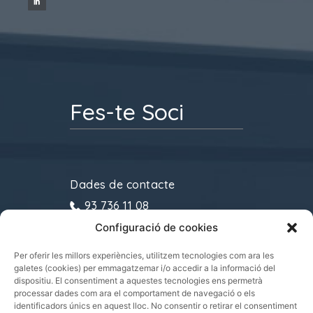
Fes-te Soci
Dades de contacte
93 736 11 08
Configuració de cookies
gremitransports@cecot.org
C/ Sant Pau, 6. 08221
Per oferir les millors experiències, utilitzem tecnologies com ara les
galetes (cookies) per emmagatzemar i/o accedir a la informació del
Terrassa
dispositiu. El consentiment a aquestes tecnologies ens permetrà
processar dades com ara el comportament de navegació o els
identificadors únics en aquest lloc. No consentir o retirar el consentiment