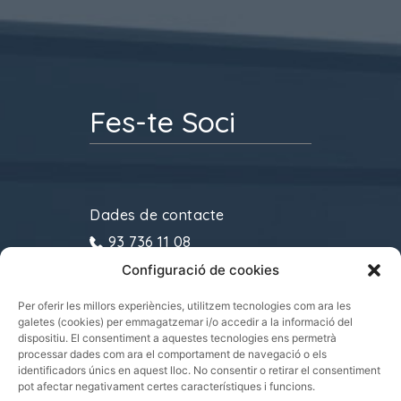
Fes-te Soci
Dades de contacte
93 736 11 08
Configuració de cookies
gremitransports@cecot.org
C/ Sant Pau, 6. 08221
Per oferir les millors experiències, utilitzem tecnologies com ara les
galetes (cookies) per emmagatzemar i/o accedir a la informació del
Terrassa
dispositiu. El consentiment a aquestes tecnologies ens permetrà
processar dades com ara el comportament de navegació o els
identificadors únics en aquest lloc. No consentir o retirar el consentiment
pot afectar negativament certes característiques i funcions.