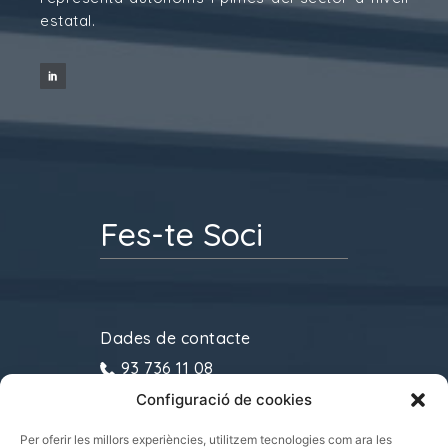
estatal.
Fes-te Soci
Dades de contacte
93 736 11 08
Configuració de cookies
gremitransports@cecot.org
C/ Sant Pau, 6. 08221
Per oferir les millors experiències, utilitzem tecnologies com ara les