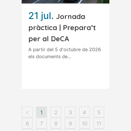
21 jul.
Jornada
pràctica | Prepara’t
per al DeCA
A partir del 5 d'octubre de 2026
els documents de...
Read More
1
2
3
4
5
6
7
8
9
10
11