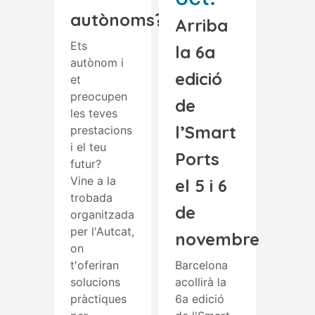
autònoms?
Arriba
Ets
la 6a
autònom i
edició
et
preocupen
de
les teves
l’Smart
prestacions
i el teu
Ports
futur?
Vine a la
el 5 i 6
trobada
de
organitzada
per l'Autcat,
novembre
on
t'oferiran
Barcelona
solucions
acollirà la
pràctiques
6a edició