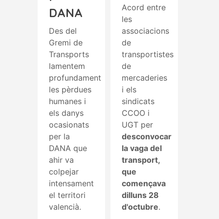
Acord entre
DANA
les
Des del
associacions
Gremi de
de
Transports
transportistes
lamentem
de
profundament
mercaderies
les pèrdues
i els
humanes i
sindicats
els danys
CCOO i
ocasionats
UGT per
per la
desconvocar
DANA que
la vaga del
ahir va
transport,
colpejar
que
intensament
començava
el territori
dilluns 28
valencià.
d'octubre
.