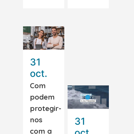
31
oct.
Com
podem
protegir-
nos
31
com a
oct.