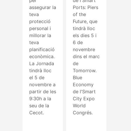
per
de l'Smart
assegurar la
Ports: Piers
teva
of the
protecció
Future, que
personal i
tindrà lloc
millorar la
els dies 5 i
teva
6 de
planificació
novembre
econòmica.
dins el marc
La Jornada
de
tindrà lloc
Tomorrow.
el 5 de
Blue
novembre a
Economy
partir de les
de l'Smart
9:30h a la
City Expo
seu de la
World
Cecot.
Congrés.
Read More
Read More