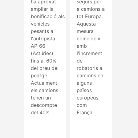
ha aprovat
segurs per
ampliar la
a camions a
bonificació als
tot Europa.
vehicles
Aquesta
pesants a
mesura
l'autopista
coincideix
AP-66
amb
(Astúries)
l'increment
fins al 60%
de
del preu del
robatoris a
peatge.
camions en
Actualment,
alguns
els camions
països
tenen un
europeus,
descompte
com
del 40%.
França.
Read More
Read More