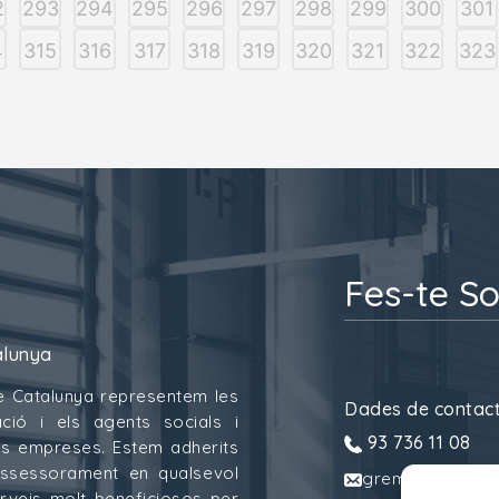
2
293
294
295
296
297
298
299
300
301
4
315
316
317
318
319
320
321
322
323
Fes-te So
alunya
e Catalunya representem les
Dades de contac
ció i els agents socials i
93 736 11 08
 les empreses. Estem adherits
assessorament en qualsevol
gremitransport
erveis molt beneficiosos per