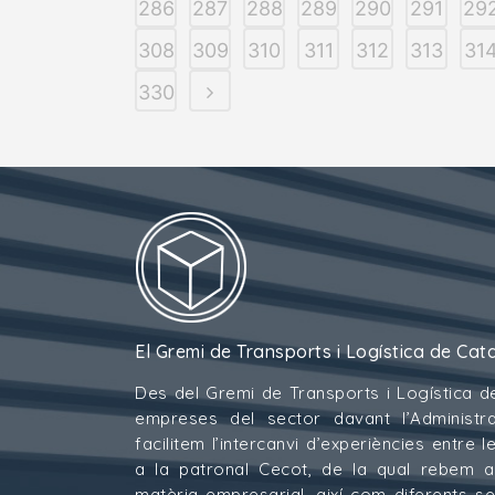
286
287
288
289
290
291
29
308
309
310
311
312
313
31
330
El Gremi de Transports i Logística de Cat
Des del Gremi de Transports i Logística d
empreses del sector davant l’Administra
facilitem l’intercanvi d’experiències entre
a la patronal Cecot, de la qual rebem 
matèria empresarial, així com diferents s