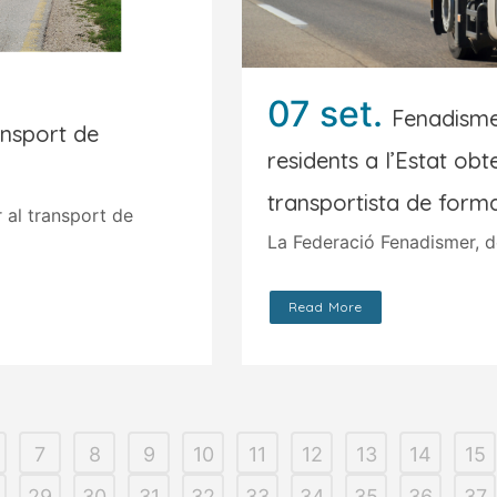
07 set.
Fenadisme
ansport de
residents a l’Estat obt
transportista de form
 al transport de
La Federació Fenadismer, de
Read More
7
8
9
10
11
12
13
14
15
29
30
31
32
33
34
35
36
37