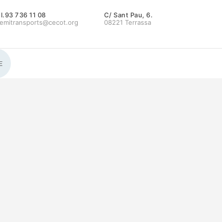
l.93 736 11 08
C/ Sant Pau, 6.
emitransports@cecot.org
08221 Terrassa
E