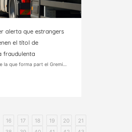
r alerta que estrangers
enen el títol de
a fraudulenta
 la que forma part el Gremi...
16
17
18
19
20
21
38
39
40
41
42
43