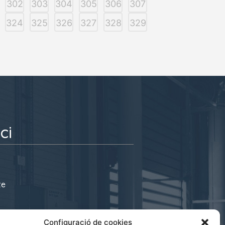
302
303
304
305
306
307
324
325
326
327
328
329
ci
te
s@cecot.org
Configuració de cookies