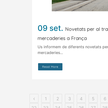
09 set.
Novetats per al tr
mercaderies a França
Us informem de diferents novetats per
mercaderies...
Read More
1
2
3
4
5
6
22
23
24
25
26
27
28