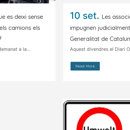
10 set.
e es deixi sense
Les associ
 els camions els
impugnen judicialment
7
Generalitat de Catalu
emanat a la...
Aquest divendres el Diari Of
Read More