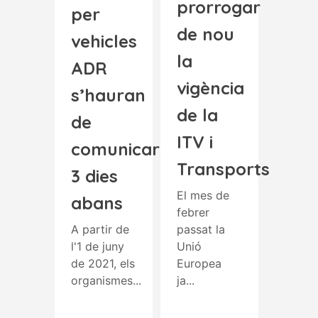
prorrogar
per
de nou
vehicles
la
ADR
vigència
s’hauran
de la
de
ITV i
comunicar
Transports
3 dies
El mes de
abans
febrer
A partir de
passat la
l'1 de juny
Unió
de 2021, els
Europea
organismes...
ja...