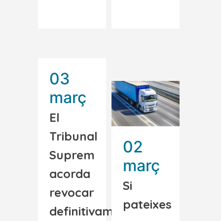
Read More
Read More
03
març
El
Tribunal
02
Suprem
març
acorda
Si
revocar
pateixes
definitivament