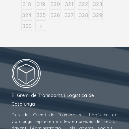
318
319
320
321
322
323
324
325
326
327
328
329
330
El Gremi de Transports i Logística de
Catalunya
Des del Gremi de Transports i Logística de
Catalunya representem les empreses del sector
davant l’Administració i els agents socials i