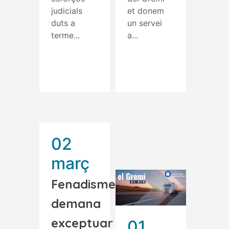
judicials
et donem
duts a
un servei
terme...
a...
Read More
Read More
02
març
Fenadismer
demana
exceptuar
01