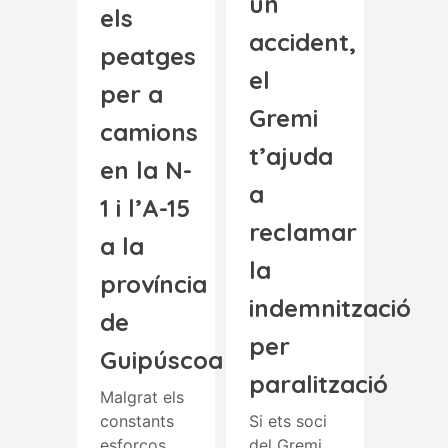
un
els
accident,
peatges
el
per a
Gremi
camions
t’ajuda
en la N-
a
1 i l’A-15
reclamar
a la
la
província
indemnització
de
per
Guipúscoa
paralització
Malgrat els
constants
Si ets soci
esforços
del Gremi