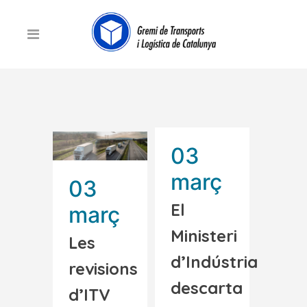
03
març
03
El
març
Ministeri
Les
d’Indústria
revisions
descarta
d’ITV