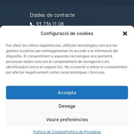
Dades de contacte
93 736 11 08
Configuració de cookies
gremitransports@cecot.org
C/ Sant Pau, 6. 08221
Per oferir les millors experiències, utilitzem tecnologies com ara les
galetes (cookies) per emmagatzemar i/o accedir a la informació del
Terrassa
dispositiu. El consentiment a aquestes tecnologies ens permetrà
processar dades com ara el comportament de navegació o els
identificadors únics en aquest lloc. No consentir o retirar el consentiment
pot afectar negativament certes característiques i funcions.
Gremi de Transports i Logística de Catalunya
Accepta
2021.
Tots els drets reservats
Denega
Veure preferències
|
|
POLÍTICA DE PRIVADESA
POLÍTICA DE COOKIES
AVÍS LEGAL
Política de Cookies
Política de Privadesa