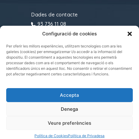
Dades de contacte
93 736 11 08
Configuració de cookies
gremitransports@cecot.org
C/ Sant Pau, 6. 08221
Per oferir les millors experiències, utilitzem tecnologies com ara les
galetes (cookies) per emmagatzemar i/o accedir a la informació del
Terrassa
dispositiu. El consentiment a aquestes tecnologies ens permetrà
processar dades com ara el comportament de navegació o els
identificadors únics en aquest lloc. No consentir o retirar el consentiment
pot afectar negativament certes característiques i funcions.
Gremi de Transports i Logística de Catalunya
Accepta
2021.
Tots els drets reservats
Denega
Veure preferències
|
|
POLÍTICA DE PRIVADESA
POLÍTICA DE COOKIES
AVÍS LEGAL
Política de Cookies
Política de Privadesa