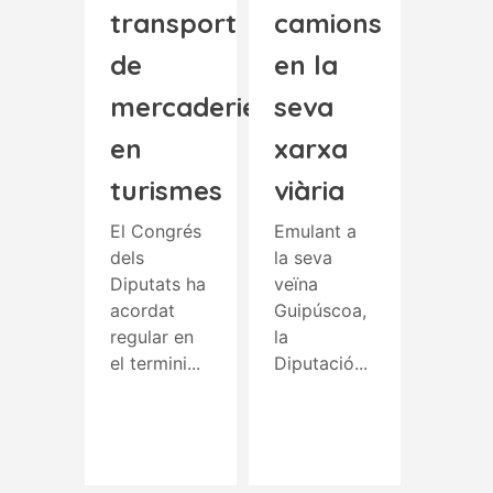
transport
camions
de
en la
mercaderies
seva
en
xarxa
turismes
viària
El Congrés
Emulant a
dels
la seva
Diputats ha
veïna
acordat
Guipúscoa,
regular en
la
el termini...
Diputació...
Read More
Read More