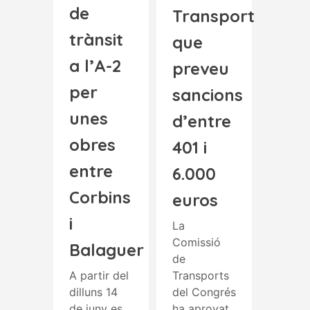
de
Transport
trànsit
que
a l’A-2
preveu
per
sancions
unes
d’entre
obres
401 i
entre
6.000
Corbins
euros
i
La
Comissió
Balaguer
de
A partir del
Transports
dilluns 14
del Congrés
de juny es
ha aprovat