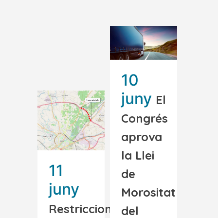
10
juny
El
Congrés
aprova
la Llei
11
de
juny
Morositat
Restriccions
del