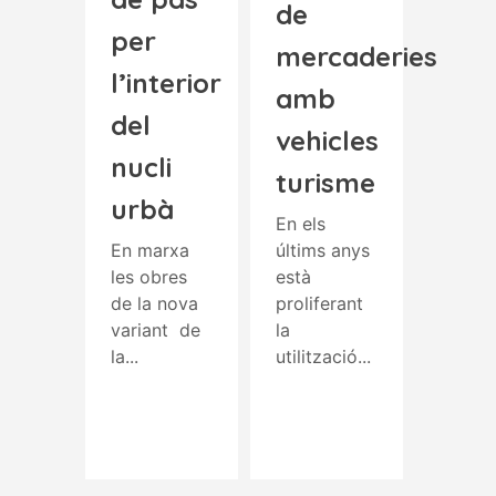
de
per
mercaderies
l’interior
amb
del
vehicles
nucli
turisme
urbà
En els
En marxa
últims anys
les obres
està
de la nova
proliferant
variant de
la
la...
utilització...
Read More
Read More