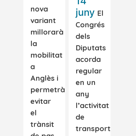
14
nova
juny
El
variant
Congrés
millorarà
dels
la
Diputats
mobilitat
acorda
a
regular
Anglès i
en un
permetrà
any
evitar
l’activitat
el
de
trànsit
transport
de pas