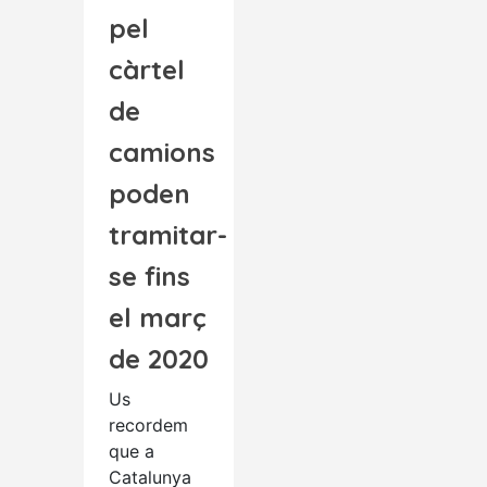
pel
càrtel
de
camions
poden
tramitar-
se fins
el març
de 2020
Us
recordem
que a
Catalunya