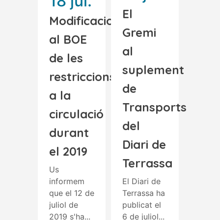
18 jul.
El
Modificacions
Gremi
al BOE
al
de les
suplement
restriccions
de
a la
Transports
circulació
del
durant
Diari de
el 2019
Terrassa
Us
informem
El Diari de
que el 12 de
Terrassa ha
juliol de
publicat el
2019 s'ha...
6 de juliol...