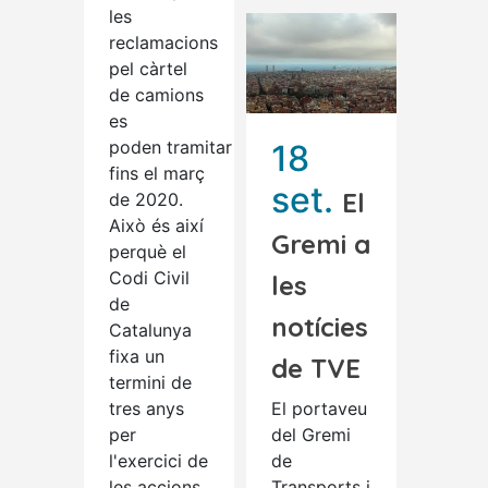
les
reclamacions
pel càrtel
de camions
es
poden tramitar
18
fins el març
set.
El
de 2020.
Això és així
Gremi a
perquè el
Codi Civil
les
de
notícies
Catalunya
fixa un
de TVE
termini de
tres anys
El portaveu
per
del Gremi
l'exercici de
de
les accions
Transports i