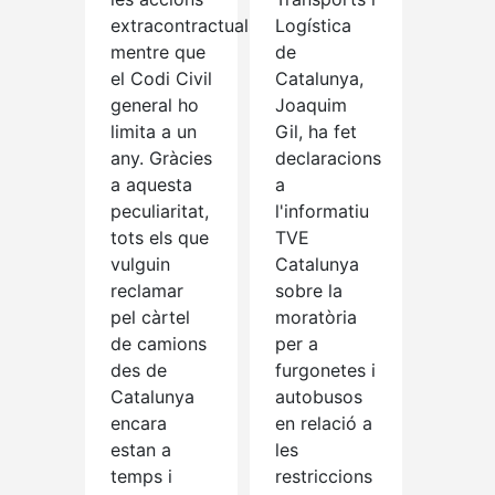
extracontractuals,
Logística
mentre que
de
el Codi Civil
Catalunya,
general ho
Joaquim
limita a un
Gil, ha fet
any. Gràcies
declaracions
a aquesta
a
peculiaritat,
l'informatiu
tots els que
TVE
vulguin
Catalunya
reclamar
sobre la
pel càrtel
moratòria
de camions
per a
des de
furgonetes i
Catalunya
autobusos
encara
en relació a
estan a
les
temps i
restriccions