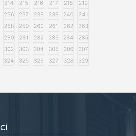
214
215
216
217
218
219
236
237
238
239
240
241
258
259
260
261
262
263
280
281
282
283
284
285
302
303
304
305
306
307
324
325
326
327
328
329
ci