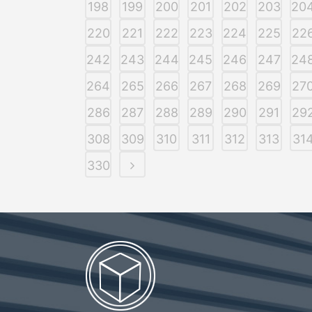
198
199
200
201
202
203
20
220
221
222
223
224
225
22
242
243
244
245
246
247
24
264
265
266
267
268
269
27
286
287
288
289
290
291
29
308
309
310
311
312
313
31
330