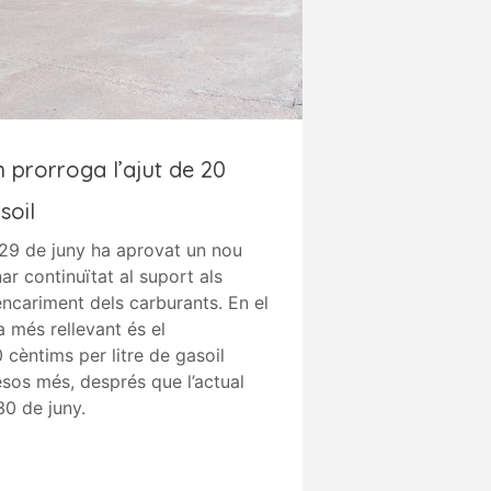
 prorroga l’ajut de 20
soil
 29 de juny ha aprovat un nou
r continuïtat al suport als
encariment dels carburants. En el
a més rellevant és el
 cèntims per litre de gasoil
esos més, després que l’actual
30 de juny.