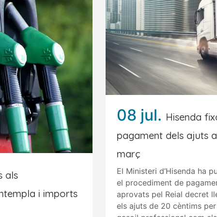
08 jul.
Hisenda fix
pagament dels ajuts a
març
El Ministeri d’Hisenda ha pu
 als
el procediment de pagament
ntempla i imports
aprovats pel Reial decret l
els ajuts de 20 cèntims per l