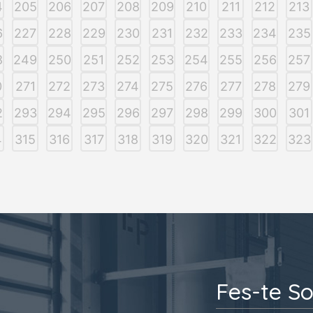
4
205
206
207
208
209
210
211
212
213
6
227
228
229
230
231
232
233
234
235
8
249
250
251
252
253
254
255
256
257
0
271
272
273
274
275
276
277
278
279
2
293
294
295
296
297
298
299
300
301
4
315
316
317
318
319
320
321
322
323
Fes-te So