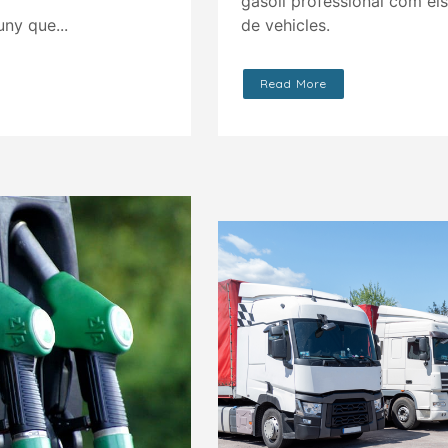
gasoil professional com els 
uny que...
de vehicles.
Read More