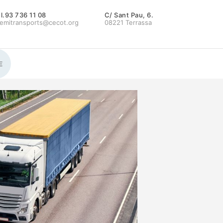
l.93 736 11 08
C/ Sant Pau, 6.
emitransports@cecot.org
08221 Terrassa
E