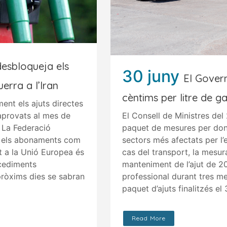
esbloqueja els
30 juny
El Govern
guerra a l’Iran
cèntims per litre de ga
ent els ajuts directes
 aprovats al mes de
El Consell de Ministres del
. La Federació
paquet de mesures per dona
i els abonaments com
sectors més afectats per l’
t a la Unió Europea és
cas del transport, la mesur
ocediments
manteniment de l’ajut de 20
 pròxims dies se sabran
professional durant tres m
paquet d’ajuts finalitzés el 
Read More