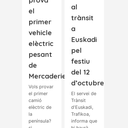
prova
al
el
trànsit
primer
a
vehicle
Euskadi
elèctric
pel
pesant
festiu
de
del 12
Mercaderies
d’octubre
Vols provar
el primer
El servei de
camió
Trànsit
elèctric de
d'Euskadi,
la
Trafikoa,
península?
informa que
si...
hi haurà...