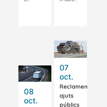
Read More
Read More
07
oct.
Reclamen
08
ajuts
oct.
públics