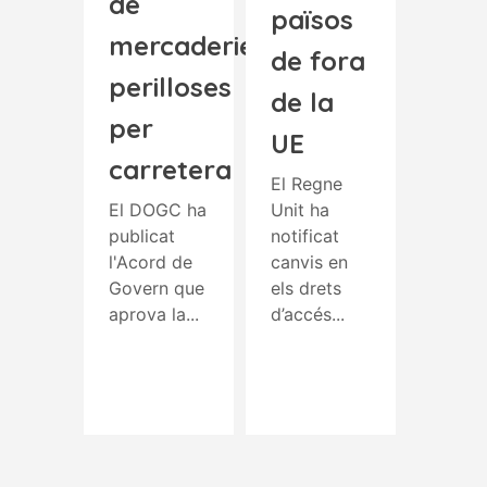
de
països
mercaderies
de fora
perilloses
de la
per
UE
carretera
El Regne
El DOGC ha
Unit ha
publicat
notificat
l'Acord de
canvis en
Govern que
els drets
aprova la...
d’accés...
Read More
Read More