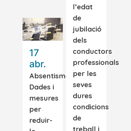
l’edat
de
jubilació
dels
conductors
17
professionals
abr.
per les
Absentisme|
seves
Dades i
dures
mesures
condicions
per
de
reduir-
treball i