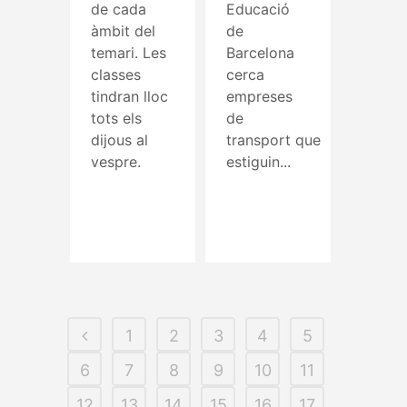
de cada
Educació
àmbit del
de
temari. Les
Barcelona
classes
cerca
tindran lloc
empreses
tots els
de
dijous al
transport que
vespre.
estiguin...
Read More
Read More
1
2
3
4
5
6
7
8
9
10
11
12
13
14
15
16
17