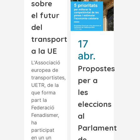
sobre
el futur
del
transport
17
a la UE
abr.
L'Associació
Propostes
europea de
transportistes,
per a
UETR, de la
les
que forma
part la
eleccions
Federació
al
Fenadismer,
ha
Parlament
participat
en un un
de