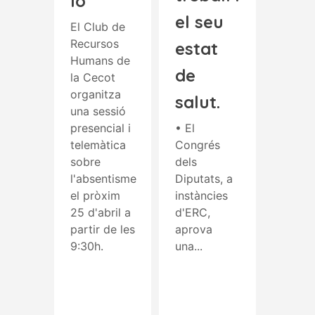
lo
el seu
El Club de
Recursos
estat
Humans de
de
la Cecot
organitza
salut.
una sessió
presencial i
• El
telemàtica
Congrés
sobre
dels
l'absentisme
Diputats, a
el pròxim
instàncies
25 d'abril a
d'ERC,
partir de les
aprova
9:30h.
una...
Read More
Read More