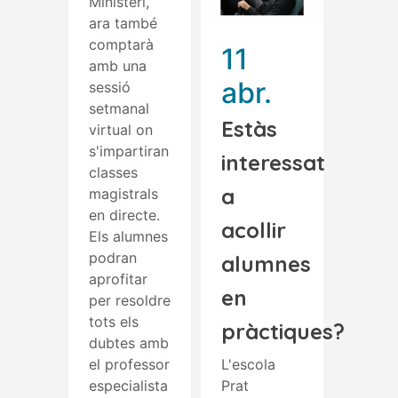
Ministeri,
ara també
comptarà
11
amb una
abr.
sessió
setmanal
Estàs
virtual on
s'impartiran
interessat
classes
a
magistrals
en directe.
acollir
Els alumnes
podran
alumnes
aprofitar
en
per resoldre
tots els
pràctiques?
dubtes amb
el professor
L'escola
especialista
Prat