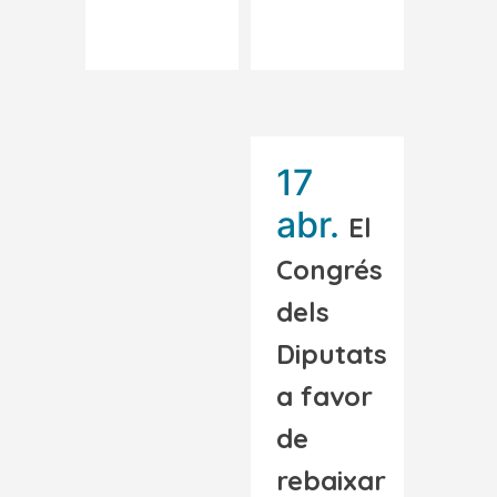
Read More
Read More
17
abr.
El
Congrés
dels
Diputats
a favor
de
rebaixar