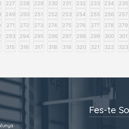
6
227
228
229
230
231
232
233
234
235
8
249
250
251
252
253
254
255
256
257
0
271
272
273
274
275
276
277
278
279
2
293
294
295
296
297
298
299
300
301
4
315
316
317
318
319
320
321
322
323
Fes-te So
alunya