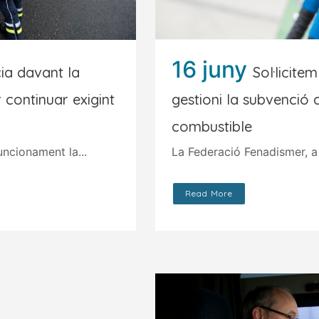
16 juny
ia davant la
Sol·licite
continuar exigint
gestioni la subvenció 
combustible
uncionament la...
La Federació Fenadismer, a 
Read More