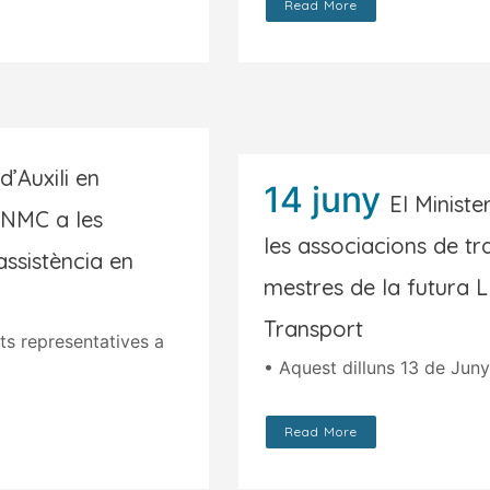
Read More
d’Auxili en
14 juny
El Ministe
CNMC a les
les associacions de tra
ssistència en
mestres de la futura L
Transport
ats representatives a
• Aquest dilluns 13 de Juny 
Read More