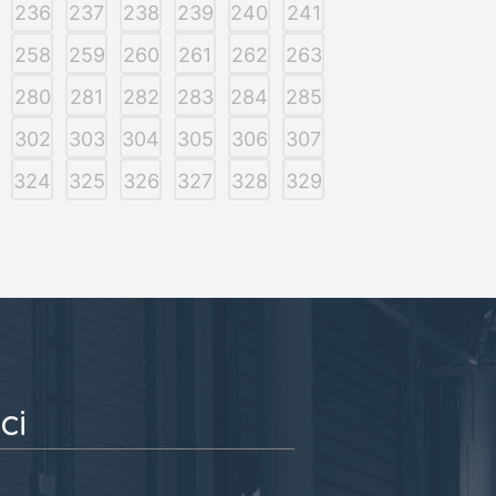
236
237
238
239
240
241
258
259
260
261
262
263
280
281
282
283
284
285
302
303
304
305
306
307
324
325
326
327
328
329
ci