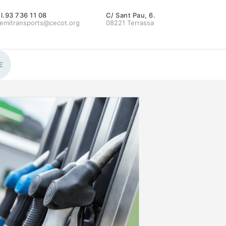
l.93 736 11 08
C/ Sant Pau, 6.
emitransports@cecot.org
08221 Terrassa
E