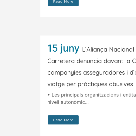
Read More
15 juny
L’Aliança Nacional 
Carretera denuncia davant la 
companyies asseguradores i d’a
viatge per pràctiques abusives
• Les principals organitzacions i entit
nivell autonòmic...
Read More