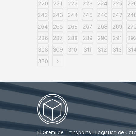
220
221
222
223
224
225
22
242
243
244
245
246
247
24
264
265
266
267
268
269
27
286
287
288
289
290
291
29
308
309
310
311
312
313
31
330
El Gremi de Transports i Logística de Cat