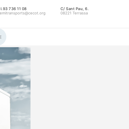
l.93 736 11 08
C/ Sant Pau, 6.
emitransports@cecot.org
08221 Terrassa
E