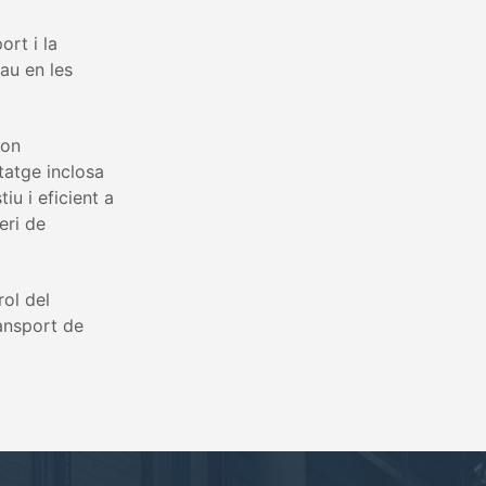
ort i la
rau en les
 on
tatge inclosa
u i eficient a
eri de
rol del
ransport de