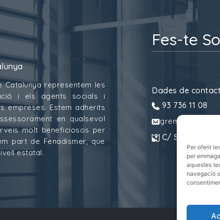
Fes-te So
alunya
e Catalunya representem les
Dades de contac
ció i els agents socials i
93 736 11 08
 les empreses. Estem adherits
assessorament en qualsevol
gremitransport
erveis molt beneficiosos per
C/ Sant Pau, 6.
mem part de Fenadismer, que
Per oferir l
vell estatal.
per emmagatz
aquestes te
navegació o 
consentiment
Ac