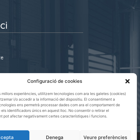
ci
te
s@cecot.org
Configuració de cookies
 08221 Terrassa
es millors experiències, utilitzem tecnologies com ara les galetes (cookies)
emar i/o accedir a la informació del dispositiu. El consentiment a
cnologies ens permetrà processar dades com ara el comportament de
els identificadors únics en aquest lloc. No consentir o retirar el
 pot afectar negativament certes característiques i funcions.
cepta
Denega
Veure preferències