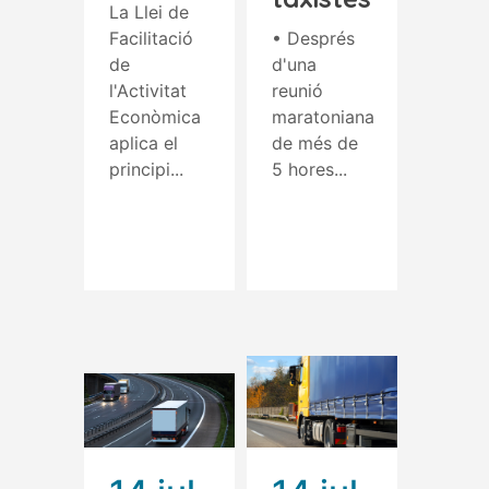
La Llei de
Facilitació
• Després
de
d'una
l'Activitat
reunió
Econòmica
maratoniana
aplica el
de més de
principi...
5 hores...
Read More
Read More