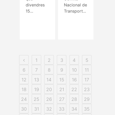
divendres
Nacional de
15...
Transport...
Read More
Read More
1
2
3
4
5
6
7
8
9
10
11
12
13
14
15
16
17
18
19
20
21
22
23
24
25
26
27
28
29
30
31
32
33
34
35