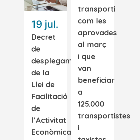
transporti
com les
19 jul.
aprovades
Decret
al març
de
i que
desplegament
van
de la
beneficiar
Llei de
a
Facilitació
125.000
de
transportistes
l’Activitat
i
Econòmica
taxistes