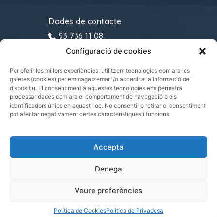
Dades de contacte
93 736 11 08
Configuració de cookies
gremitransports@cecot.org
C/ Sant Pau, 6. 08221
Per oferir les millors experiències, utilitzem tecnologies com ara les
galetes (cookies) per emmagatzemar i/o accedir a la informació del
Terrassa
dispositiu. El consentiment a aquestes tecnologies ens permetrà
processar dades com ara el comportament de navegació o els
identificadors únics en aquest lloc. No consentir o retirar el consentiment
pot afectar negativament certes característiques i funcions.
Gremi de Transports i Logística de Catalunya
Accepta
2021.
Tots els drets reservats
Denega
Veure preferències
|
|
POLÍTICA DE PRIVADESA
POLÍTICA DE COOKIES
AVÍS LEGAL
Política de Cookies
Política de Privadesa