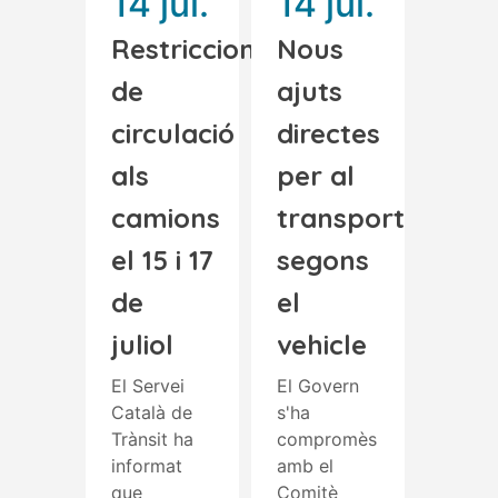
14 jul.
14 jul.
Restriccions
Nous
de
ajuts
circulació
directes
als
per al
camions
transport
el 15 i 17
segons
de
el
juliol
vehicle
El Servei
El Govern
Català de
s'ha
Trànsit ha
compromès
informat
amb el
que
Comitè