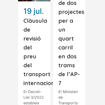
de dos
19 jul.
projectes
Clàusula
per a
de
un
revisió
quart
del
carril
preu
en dos
del
trams
transport
de l’AP-
internacional
7
El Decret-
El Ministeri
Llei 3/2022
de
estableix
Transports