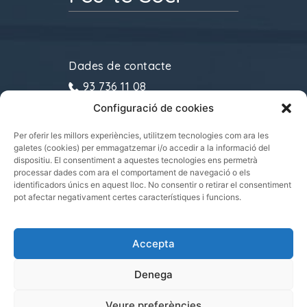
Dades de contacte
93 736 11 08
Configuració de cookies
gremitransports@cecot.org
C/ Sant Pau, 6. 08221
Per oferir les millors experiències, utilitzem tecnologies com ara les
galetes (cookies) per emmagatzemar i/o accedir a la informació del
Terrassa
dispositiu. El consentiment a aquestes tecnologies ens permetrà
processar dades com ara el comportament de navegació o els
identificadors únics en aquest lloc. No consentir o retirar el consentiment
pot afectar negativament certes característiques i funcions.
Gremi de Transports i Logística de Catalunya
Accepta
2021.
Tots els drets reservats
Denega
Veure preferències