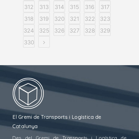
312
313
314
315
316
317
318
319
320
321
322
323
324
325
326
327
328
329
330
El Gremi de Transports i Logística de
Catalunya
Des del Gremi de Transports i Logística de