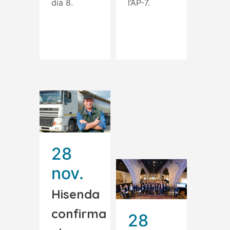
dia 8.
l’AP-7.
Read More
Read More
28
nov.
Hisenda
confirma
28