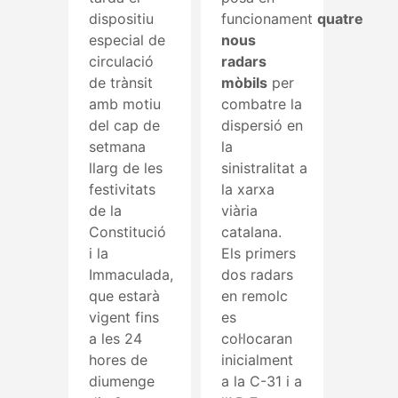
dispositiu
funcionament
quatre
especial de
nous
circulació
radars
de trànsit
mòbils
per
amb motiu
combatre la
del cap de
dispersió en
setmana
la
llarg de les
sinistralitat a
festivitats
la xarxa
de la
viària
Constitució
catalana.
i la
Els primers
Immaculada,
dos radars
que estarà
en remolc
vigent fins
es
a les 24
col·locaran
hores de
inicialment
diumenge
a la C-31 i a