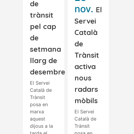
de
nov.
El
trànsit
Servei
pel cap
Català
de
de
setmana
Trànsit
llarg de
activa
desembre
nous
El Servei
radars
Català de
Trànsit
mòbils
posa en
marxa
El Servei
aquest
Català de
dijous a la
Trànsit
tarda el
posa en