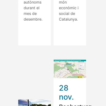
autònoms
món
durant el
econòmic i
mes de
social de
desembre.
Catalunya.
Read More
Read More
28
nov.