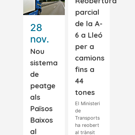
Reobertura
parcial
de la A-
28
6 a Lleó
nov.
per a
Nou
camions
sistema
fins a
de
44
peatge
tones
als
El Ministeri
Països
de
Transports
Baixos
ha reobert
al
al trànsit