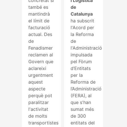
concretat si
i Logística
també es
de
mantindrà
Catalunya
el límit de
ha subscrit
facturació
l'Acord per
actual. Des
la Reforma
de
de
Fenadismer
l'Administració
reclamen al
impulsada
Govern que
pel Fòrum
aclareixi
d’Entitats
urgentment
per la
aquest
Reforma de
aspecte
l’Administració
perquè pot
(FERA), al
paralitzar
que s'han
l'activitat
sumat més
de molts
de 300
transportistes
entitats del