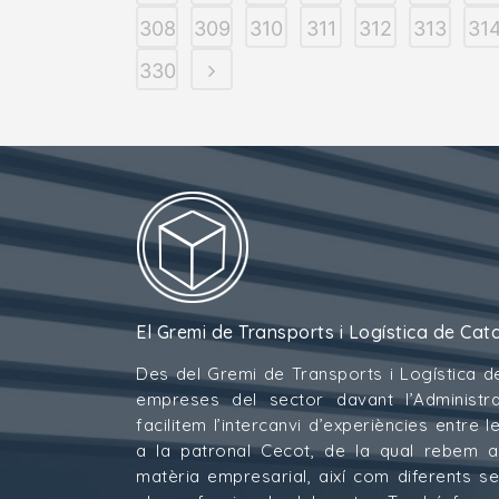
308
309
310
311
312
313
31
330
El Gremi de Transports i Logística de Cat
Des del Gremi de Transports i Logística d
empreses del sector davant l’Administra
facilitem l’intercanvi d’experiències entre
a la patronal Cecot, de la qual rebem 
matèria empresarial, així com diferents s