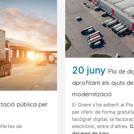
20 juny
Pla de dig
aprofitant els ajuts del
modernització
tació pública per
El Gremi s'ha adherit al Pl
per oferir de forma gratuït
tacògraf digital, la factura
ofertes de
electrònic, entre d'altres.
C
del mes de juny.