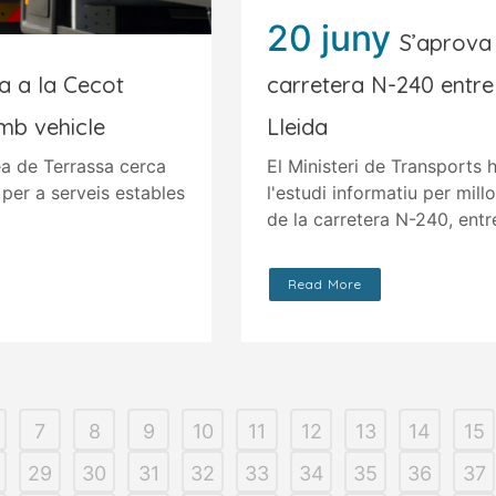
20 juny
S’aprova 
a a la Cecot
carretera N-240 entre
mb vehicle
Lleida
a de Terrassa cerca
El Ministeri de Transports
per a serveis estables
l'estudi informatiu per millo
de la carretera N-240, entr
Read More
7
8
9
10
11
12
13
14
15
29
30
31
32
33
34
35
36
37