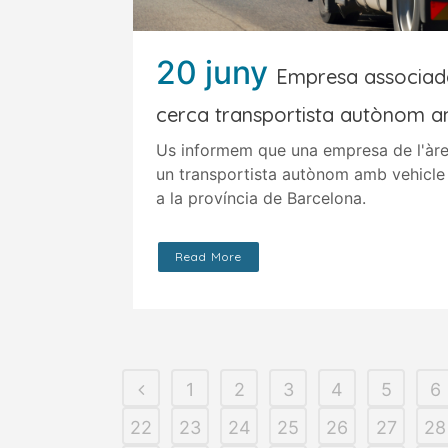
20 juny
Empresa associad
cerca transportista autònom a
Us informem que una empresa de l'àre
un transportista autònom amb vehicle 
a la província de Barcelona.
Read More
1
2
3
4
5
6
22
23
24
25
26
27
28