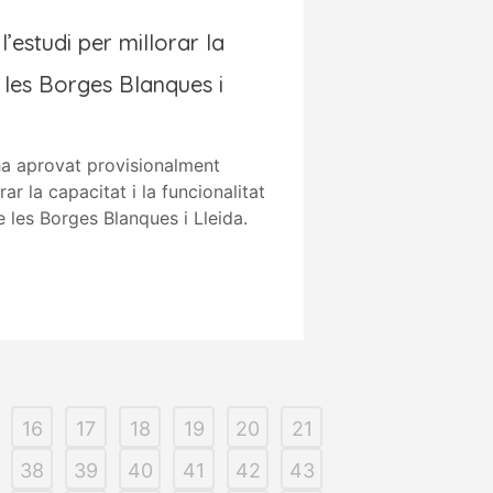
l’estudi per millorar la
 les Borges Blanques i
 ha aprovat provisionalment
rar la capacitat i la funcionalitat
e les Borges Blanques i Lleida.
16
17
18
19
20
21
38
39
40
41
42
43