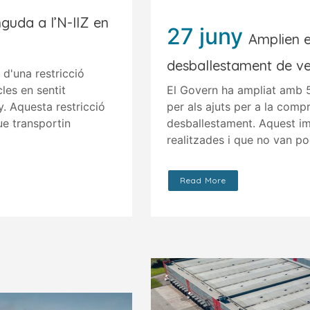
nguda a l’N-llZ en
27 juny
Amplien e
desballestament de ve
 d'una restricció
les en sentit
El Govern ha ampliat amb 5
y. Aquesta restricció
per als ajuts per a la compr
ue transportin
desballestament. Aquest imp
realitzades i que no van po
Read More