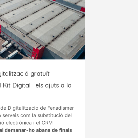
italització gratuït
 Kit Digital i els ajuts a la
a de Digitalització de Fenadismer
a serveis com la substitució del
ció electrònica i el CRM
al demanar-ho abans de finals