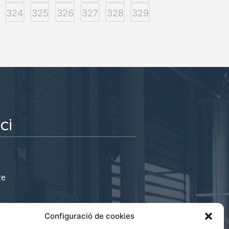
324
325
326
327
328
329
ci
te
s@cecot.org
Configuració de cookies
 08221 Terrassa