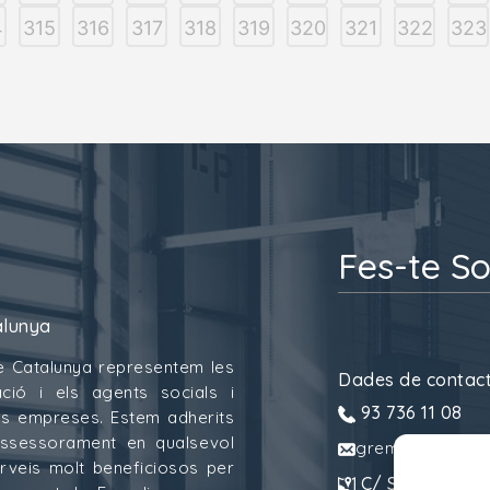
4
315
316
317
318
319
320
321
322
323
Fes-te So
alunya
e Catalunya representem les
Dades de contac
ció i els agents socials i
93 736 11 08
 les empreses. Estem adherits
assessorament en qualsevol
gremitransport
erveis molt beneficiosos per
C/ Sant Pau, 6.