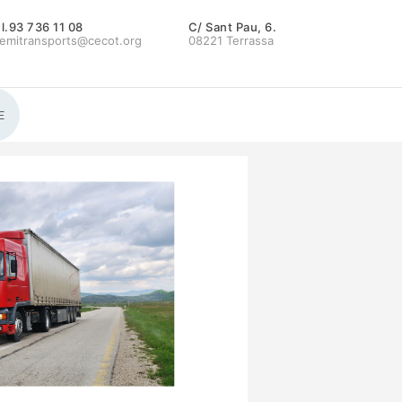
l.93 736 11 08
C/ Sant Pau, 6.
emitransports@cecot.org
08221 Terrassa
E