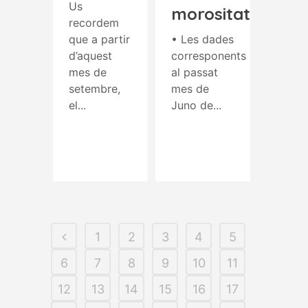
Us
morositat
recordem
que a partir
• Les dades
d’aquest
corresponents
mes de
al passat
setembre,
mes de
el...
Juno de...
Read More
Read More
1
2
3
4
5
6
7
8
9
10
11
12
13
14
15
16
17