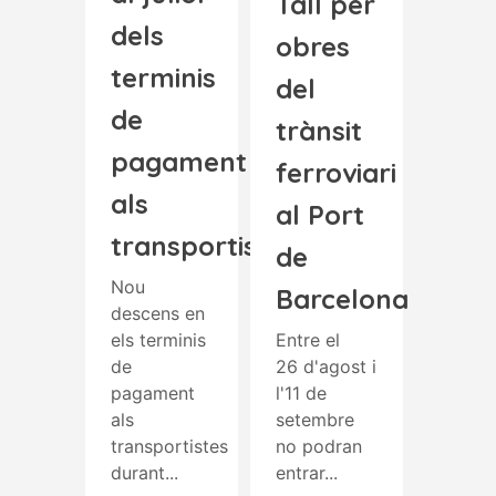
Tall per
dels
obres
terminis
del
de
trànsit
pagament
ferroviari
als
al Port
transportistes
de
Nou
Barcelona
descens en
els terminis
Entre el
de
26 d'agost i
pagament
l'11 de
als
setembre
transportistes
no podran
durant...
entrar...