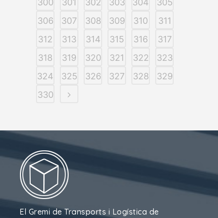
300
301
302
303
304
305
306
307
308
309
310
311
312
313
314
315
316
317
318
319
320
321
322
323
324
325
326
327
328
329
330
El Gremi de Transports i Logística de