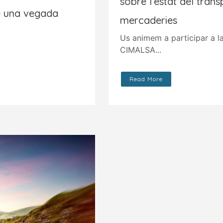
sobre l’estat del trans
e una vegada
mercaderies
Us animem a participar a l
CIMALSA...
Read More