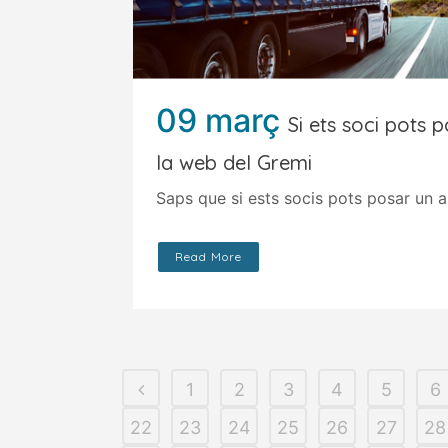
09 març
Si ets soci pots 
la web del Gremi
Saps que si ests socis pots posar un an
Read More
1
2
3
4
5
6
22
23
24
25
26
27
28