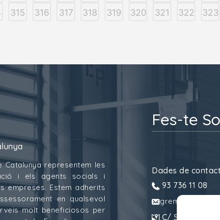
4
315
316
317
318
319
320
321
322
323
Fes-te So
alunya
e Catalunya representem les
Dades de contac
ció i els agents socials i
93 736 11 08
 les empreses. Estem adherits
assessorament en qualsevol
gremitransport
erveis molt beneficiosos per
C/ Sant Pau, 6.