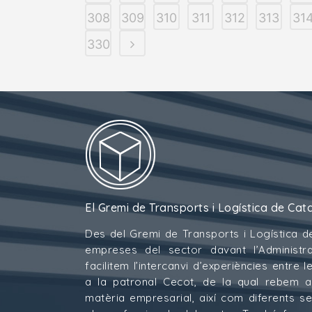
308
309
310
311
312
313
31
330
El Gremi de Transports i Logística de Cat
Des del Gremi de Transports i Logística d
empreses del sector davant l’Administra
facilitem l’intercanvi d’experiències entre
a la patronal Cecot, de la qual rebem 
matèria empresarial, així com diferents s