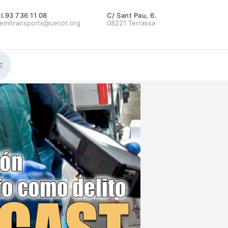
l.93 736 11 08
C/ Sant Pau, 6.
emitransports@cecot.org
08221 Terrassa
E