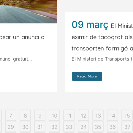
09 març
El Minis
posar un anunci a
eximir de tacògraf al
transporten formigó 
unci gratuït...
El Ministeri de Transports t
Read More
7
8
9
10
11
12
13
14
15
29
30
31
32
33
34
35
36
37