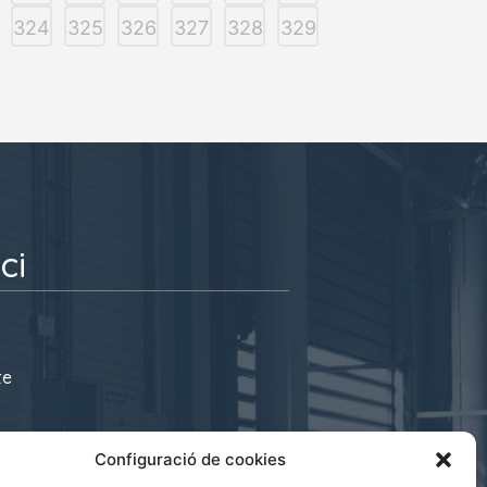
324
325
326
327
328
329
ci
te
s@cecot.org
Configuració de cookies
 08221 Terrassa