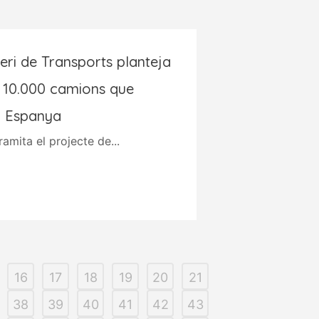
teri de Transports planteja
s 10.000 camions que
a Espanya
ramita el projecte de...
16
17
18
19
20
21
38
39
40
41
42
43