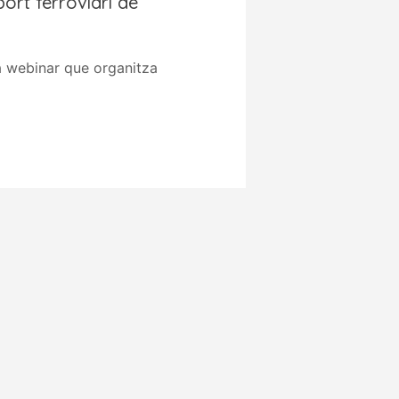
port ferroviari de
a webinar que organitza