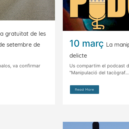
a gratuïtat de les
10 març
 de setembre de
La mani
delicte
balos, va confirmar
Us compartim el podcast d
"Manipulació del tacògraf...
Read More