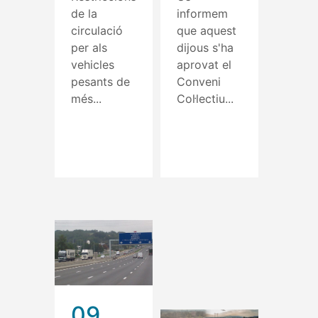
de la
informem
circulació
que aquest
per als
dijous s'ha
vehicles
aprovat el
pesants de
Conveni
més...
Col·lectiu...
Read More
Read More
09