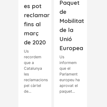
Paquet
es pot
de
reclamar
Mobilitat
fins al
de la
març
Unió
de 2020
Europea
Us
recordem
Us
que a
informem
Catalunya
que el
les
Parlament
reclamacions
europeu ha
pel càrtel
aprovat el
de...
paquet...
Read More
Read More