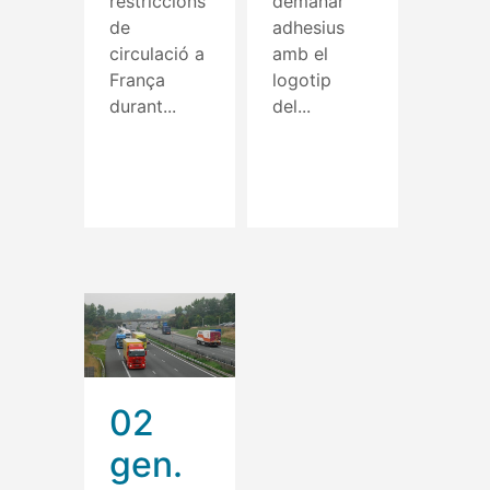
restriccions
demanar
de
adhesius
circulació a
amb el
França
logotip
durant...
del...
Read More
Read More
02
gen.