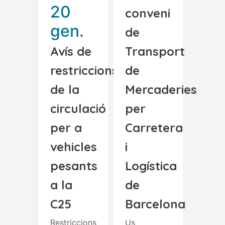
20
conveni
gen.
de
Avís de
Transport
restriccions
de
de la
Mercaderies
circulació
per
per a
Carretera
vehicles
i
pesants
Logística
a la
de
C25
Barcelona
Restriccions
Us