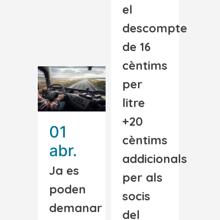
el
descompte
de 16
cèntims
per
litre
+20
01
cèntims
abr.
addicionals
Ja es
per als
poden
socis
demanar
del