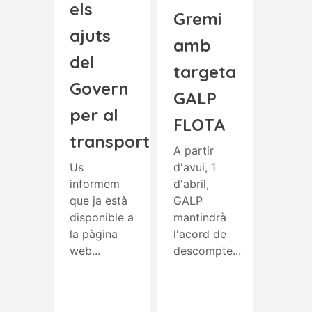
els
Gremi
ajuts
amb
del
targeta
Govern
GALP
per al
FLOTA
transport
A partir
Us
d'avui, 1
informem
d'abril,
que ja està
GALP
disponible a
mantindrà
la pàgina
l'acord de
web...
descompte...
Read More
Read More