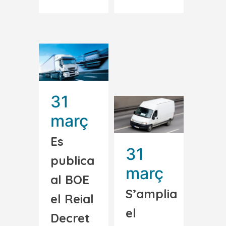
31
març
Es
31
publica
març
al BOE
S’amplia
el Reial
el
Decret