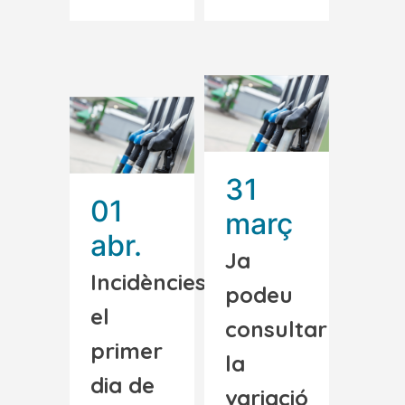
31
01
març
abr.
Ja
Incidències
podeu
el
consultar
primer
la
dia de
variació