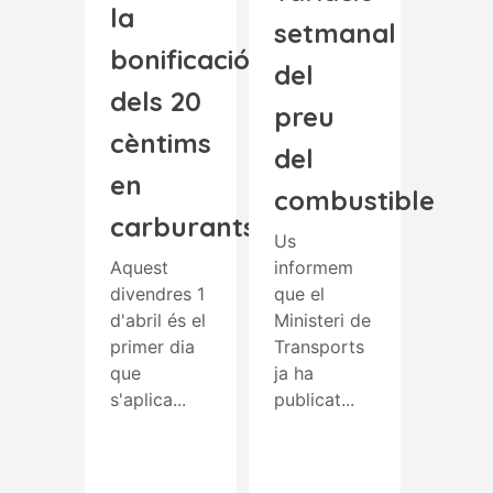
la
setmanal
bonificació
del
dels 20
preu
cèntims
del
en
combustible
carburants
Us
Aquest
informem
divendres 1
que el
d'abril és el
Ministeri de
primer dia
Transports
que
ja ha
s'aplica...
publicat...
Read More
Read More