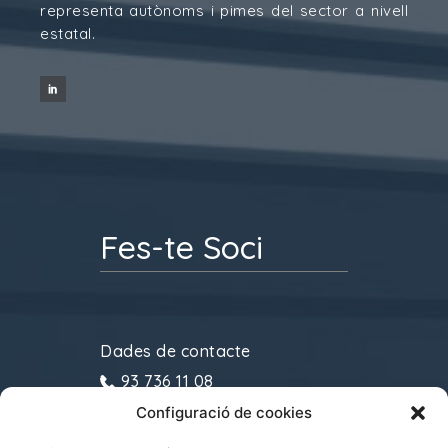
representa autònoms i pimes del sector a nivell
estatal.
Fes-te Soci
Dades de contacte
93 736 11 08
Configuració de cookies
gremitransports@cecot.org
C/ Sant Pau, 6. 08221