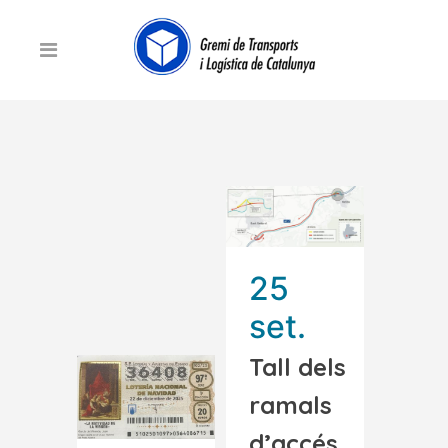
25
set.
Tall dels
ramals
d’accés