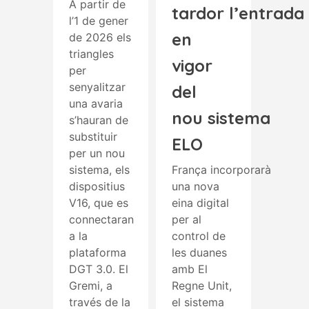
A partir de
tardor l’entrada
l’1 de gener
en
de 2026 els
triangles
vigor
per
senyalitzar
del
una avaria
nou sistema
s’hauran de
substituir
ELO
per un nou
sistema, els
França incorporarà
dispositius
una nova
V16, que es
eina digital
connectaran
per al
a la
control de
plataforma
les duanes
DGT 3.0. El
amb El
Gremi, a
Regne Unit,
través de la
el sistema