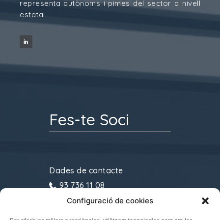
representa autònoms i pimes del sector a nivell
estatal.
Fes-te Soci
Dades de contacte
93 736 11 08
Configuració de cookies
gremitransports@cecot.org
C/ Sant Pau, 6. 08221