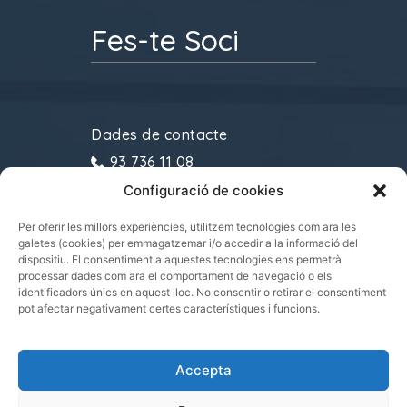
Fes-te Soci
Dades de contacte
93 736 11 08
Configuració de cookies
gremitransports@cecot.org
C/ Sant Pau, 6. 08221
Per oferir les millors experiències, utilitzem tecnologies com ara les
galetes (cookies) per emmagatzemar i/o accedir a la informació del
Terrassa
dispositiu. El consentiment a aquestes tecnologies ens permetrà
processar dades com ara el comportament de navegació o els
identificadors únics en aquest lloc. No consentir o retirar el consentiment
pot afectar negativament certes característiques i funcions.
Gremi de Transports i Logística de Catalunya
Accepta
2021.