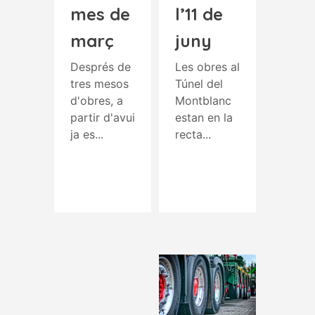
mes de
l’11 de
març
juny
Després de
Les obres al
tres mesos
Túnel del
d'obres, a
Montblanc
partir d'avui
estan en la
ja es...
recta...
Read More
Read More