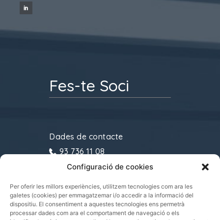
Fes-te Soci
Dades de contacte
93 736 11 08
Configuració de cookies
gremitransports@cecot.org
C/ Sant Pau, 6. 08221
Per oferir les millors experiències, utilitzem tecnologies com ara les
galetes (cookies) per emmagatzemar i/o accedir a la informació del
Terrassa
dispositiu. El consentiment a aquestes tecnologies ens permetrà
processar dades com ara el comportament de navegació o els