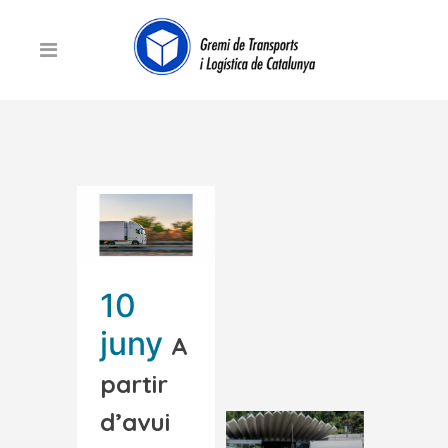
10
juny
A
partir
d’avui