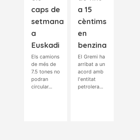
caps de
a 15
setmana
cèntims
a
en
Euskadi
benzina
Els camions
El Gremi ha
de més de
arribat a un
7.5 tones no
acord amb
podran
l'entitat
circular...
petrolera...
Read More
Read More