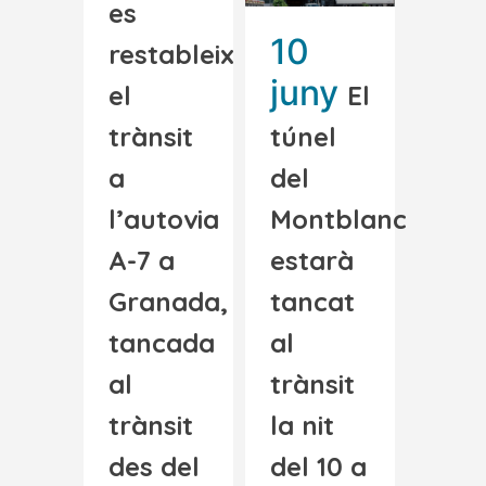
es
10
restableix
juny
el
El
trànsit
túnel
a
del
l’autovia
Montblanc
A-7 a
estarà
Granada,
tancat
tancada
al
al
trànsit
trànsit
la nit
des del
del 10 a