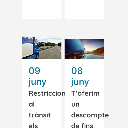
Read More
Read More
09
08
juny
juny
Restriccions
T’oferim
al
un
trànsit
descompte
els
de fins