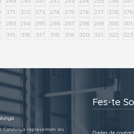
8
249
250
251
252
253
254
255
256
257
0
271
272
273
274
275
276
277
278
279
2
293
294
295
296
297
298
299
300
301
4
315
316
317
318
319
320
321
322
323
Fes-te So
alunya
e Catalunya representem les
Dades de contac