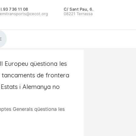
l.93 736 11 08
C/ Sant Pau, 6.
emitransports@cecot.org
08221 Terrassa
E
ll Europeu qüestiona les
e tancaments de frontera
Estats i Alemanya no
ptes Generals qüestiona les