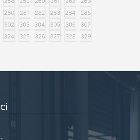
258
259
260
261
262
263
280
281
282
283
284
285
302
303
304
305
306
307
324
325
326
327
328
329
ci
te