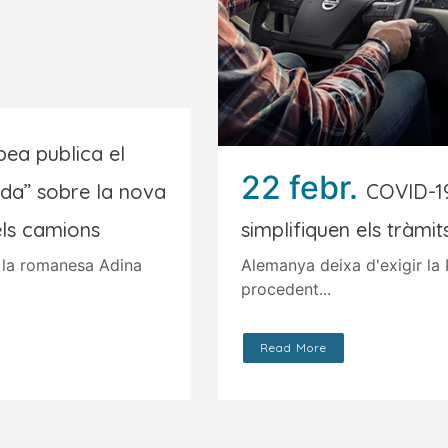
ea publica el
22 febr.
ada” sobre la nova
COVID-19
els camions
simplifiquen els tràmit
 la romanesa Adina
Alemanya deixa d'exigir la
procedent...
Read More