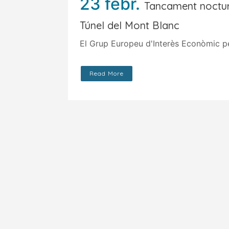
23 febr.
Tancament noctur
Túnel del Mont Blanc
El Grup Europeu d'Interès Econòmic per
Read More