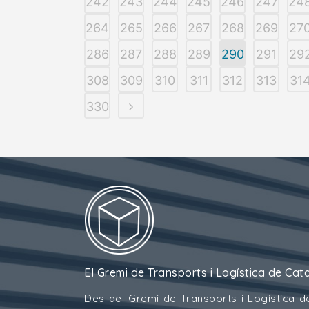
242
243
244
245
246
247
24
264
265
266
267
268
269
27
286
287
288
289
290
291
29
308
309
310
311
312
313
31
330
El Gremi de Transports i Logística de Cat
Des del Gremi de Transports i Logística d