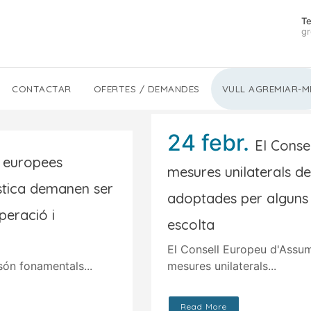
Te
gr
CONTACTAR
OFERTES / DEMANDES
VULL AGREMIAR-M
24 febr.
El Conse
s europees
mesures unilaterals d
ística demanen ser
adoptades per alguns 
peració i
escolta
El Consell Europeu d'Assum
 són fonamentals...
mesures unilaterals...
Read More