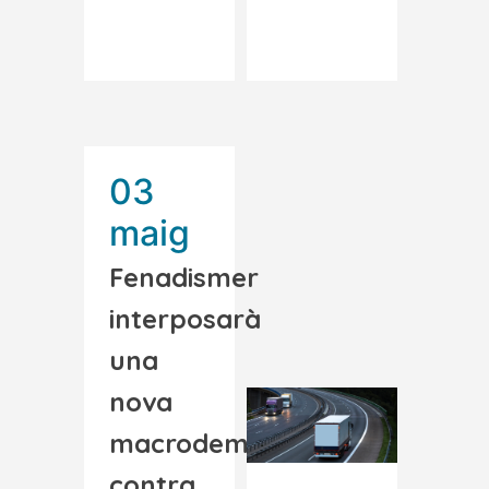
Read More
Read More
03
maig
Fenadismer
interposarà
una
nova
macrodemanda
contra