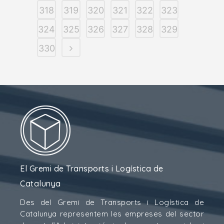
318
319
320
321
322
323
324
325
326
327
328
329
330
El Gremi de Transports i Logística de
Catalunya
Des del Gremi de Transports i Logística de
Catalunya representem les empreses del sector