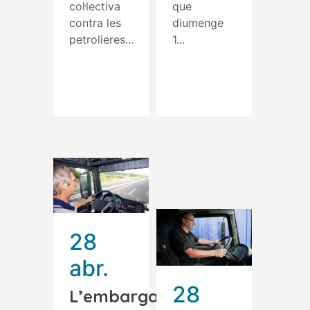
col·lectiva
que
contra les
diumenge
petrolieres...
1...
Read More
Read More
28
abr.
28
L’embargament