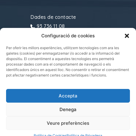
Dades de contacte
93 736 11 08
Configuració de cookies
gremitransports@cecot.org
C/ Sant Pau, 6. 08221
Per oferir les millors experiències, utilitzem tecnologies com ara les
galetes (cookies) per emmagatzemar i/o accedir a la informació del
Terrassa
dispositiu. El consentiment a aquestes tecnologies ens permetrà
processar dades com ara el comportament de navegació o els
identificadors únics en aquest lloc. No consentir o retirar el consentiment
pot afectar negativament certes característiques i funcions.
Gremi de Transports i Logística de Catalunya
Accepta
2021.
Tots els drets reservats
Denega
Veure preferències
|
|
POLÍTICA DE PRIVADESA
POLÍTICA DE COOKIES
AVÍS LEGAL
Política de Cookies
Política de Privadesa