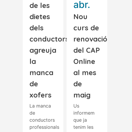
abr.
de les
dietes
Nou
dels
curs de
conductors
renovació
agreuja
del CAP
la
Online
manca
al mes
de
de
xofers
maig
La manca
Us
de
informem
conductors
que ja
professionals
tenim les