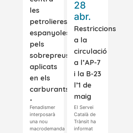
28
les
abr.
petrolieres
Restriccions
espanyoles
a la
pels
circulació
sobrepreus
a l’AP-7
aplicats
i la B-23
en els
l’1 de
carburants
maig
•
Fenadismer
El Servei
interposarà
Català de
una nou
Trànsit ha
macrodemanda
informat