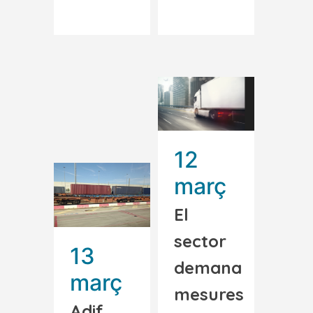
12
març
El
sector
13
demana
març
mesures
Adif