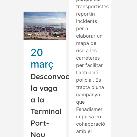
transportistes
reportin
incidents
per a
elaborar un
mapa de
20
risc a les
carreteres
març
per facilitar
l'actuació
Desconvocada
policial. Es
la vaga
tracta d'una
campanya
a la
que
Fenadismer
Terminal
impulsa en
Port-
col·laboració
amb el
Nou