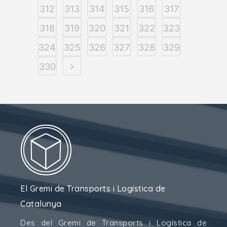
312
313
314
315
316
317
318
319
320
321
322
323
324
325
326
327
328
329
330
El Gremi de Transports i Logística de
Catalunya
Des del Gremi de Transports i Logística de