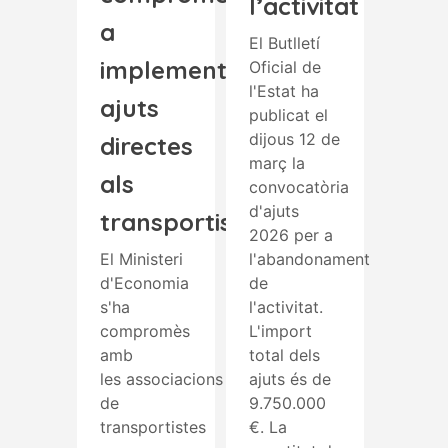
l’activitat
a
El Butlletí
implementar
Oficial de
l'Estat ha
ajuts
publicat el
dijous 12 de
directes
març la
als
convocatòria
d'ajuts
transportistes
2026 per a
El Ministeri
l'abandonament
d'Economia
de
s'ha
l'activitat.
compromès
L'import
amb
total dels
les associacions
ajuts és de
de
9.750.000
transportistes
€. La