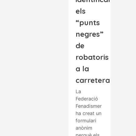
els
“punts
negres”
de
robatoris
a la
carretera
La
Federació
Fenadismer
ha creat un
formulari
anònim
perquè els