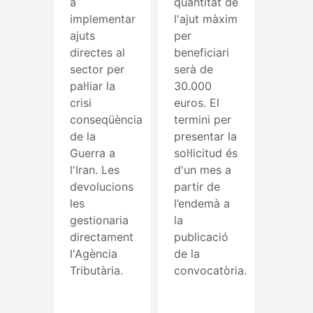
a
quantitat de
implementar
l'ajut màxim
ajuts
per
directes al
beneficiari
sector per
serà de
pal·liar la
30.000
crisi
euros. El
conseqüència
termini per
de la
presentar la
Guerra a
sol·licitud és
l'Iran. Les
d'un mes a
devolucions
partir de
les
l’endemà a
gestionaria
la
directament
publicació
l'Agència
de la
Tributària.
convocatòria.
Read More
Read More