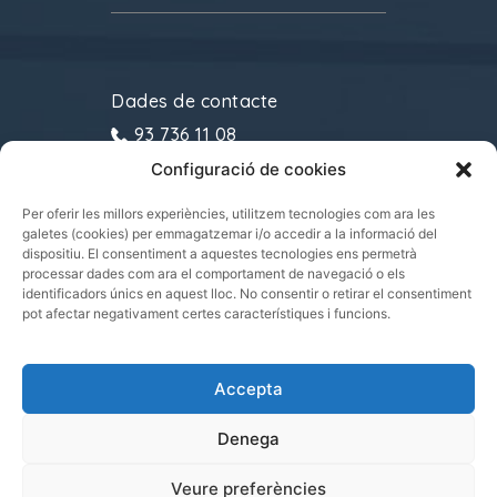
Dades de contacte
93 736 11 08
Configuració de cookies
gremitransports@cecot.org
C/ Sant Pau, 6. 08221
Per oferir les millors experiències, utilitzem tecnologies com ara les
galetes (cookies) per emmagatzemar i/o accedir a la informació del
Terrassa
dispositiu. El consentiment a aquestes tecnologies ens permetrà
processar dades com ara el comportament de navegació o els
identificadors únics en aquest lloc. No consentir o retirar el consentiment
pot afectar negativament certes característiques i funcions.
Gremi de Transports i Logística de Catalunya
Accepta
2021.
Tots els drets reservats
Denega
Veure preferències
|
|
POLÍTICA DE PRIVADESA
POLÍTICA DE COOKIES