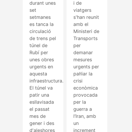
durant unes
i de
set
viatgers
setmanes
s'han reunit
es tanca la
amb el
circulació
Ministeri de
de trens pel
Transports
túnel de
per
Rubí per
demanar
unes obres
mesures
urgents en
urgents per
aquesta
pal·liar la
infraestructura.
crisi
El túnel va
econòmica
patir una
provocada
esllavisada
per la
el passat
guerra a
mes de
l’Iran, amb
gener i des
un
d'aleshores
increment