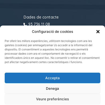
Dades de contacte
93 736 11 08
Configuració de cookies
gremitransports@cecot.org
C/ Sant Pau, 6. 08221
Per oferir les millors experiències, utilitzem tecnologies com ara les
galetes (cookies) per emmagatzemar i/o accedir a la informació del
Terrassa
dispositiu. El consentiment a aquestes tecnologies ens permetrà
processar dades com ara el comportament de navegació o els
identificadors únics en aquest lloc. No consentir o retirar el consentiment
pot afectar negativament certes característiques i funcions.
Gremi de Transports i Logística de Catalunya
Accepta
2021.
Tots els drets reservats
Denega
Veure preferències
|
|
POLÍTICA DE PRIVADESA
POLÍTICA DE COOKIES