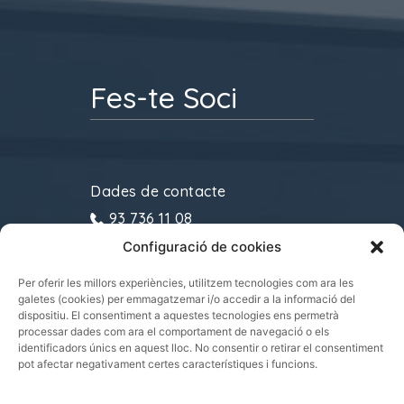
Fes-te Soci
Dades de contacte
93 736 11 08
Configuració de cookies
gremitransports@cecot.org
C/ Sant Pau, 6. 08221
Per oferir les millors experiències, utilitzem tecnologies com ara les
galetes (cookies) per emmagatzemar i/o accedir a la informació del
Terrassa
dispositiu. El consentiment a aquestes tecnologies ens permetrà
processar dades com ara el comportament de navegació o els
identificadors únics en aquest lloc. No consentir o retirar el consentiment
pot afectar negativament certes característiques i funcions.