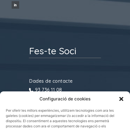
Fes-te Soci
Dades de contacte
93 736 11 08
Configuració de cookies
gremitransports@cecot.org
C/ Sant Pau, 6. 08221
Per oferir les millors experiències, utilitzem tecnologies com ara les
galetes (cookies) per emmagatzemar i/o accedir a la informació del
Terrassa
dispositiu. El consentiment a aquestes tecnologies ens permetrà
processar dades com ara el comportament de navegació o els