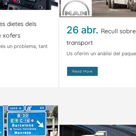
s dietes dels
26 abr.
Recull sobre
 xofers
transport
és un problema, tant
Us oferim un anàlisi del paquet
Read More