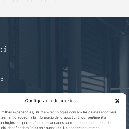
ci
te
s@cecot.org
Configuració de cookies
 08221 Terrassa
es millors experiències, utilitzem tecnologies com ara les galetes (cookies)
emar i/o accedir a la informació del dispositiu. El consentiment a
cnologies ens permetrà processar dades com ara el comportament de
els identificadors únics en aquest lloc. No consentir o retirar el