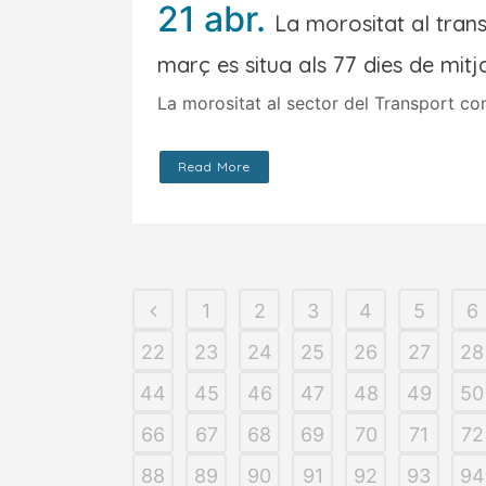
21 abr.
La morositat al tran
març es situa als 77 dies de mit
La morositat al sector del Transport con
Read More
1
2
3
4
5
6
22
23
24
25
26
27
28
44
45
46
47
48
49
50
66
67
68
69
70
71
72
88
89
90
91
92
93
94