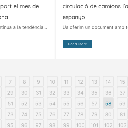
sport el mes de
circulació de camions l’a
jana
espanyol
tinua a la tendència...
Us oferim un document amb tote
Read More
7
8
9
10
11
12
13
14
15
29
30
31
32
33
34
35
36
37
51
52
53
54
55
56
57
58
59
73
74
75
76
77
78
79
80
81
95
96
97
98
99
100
101
102
103