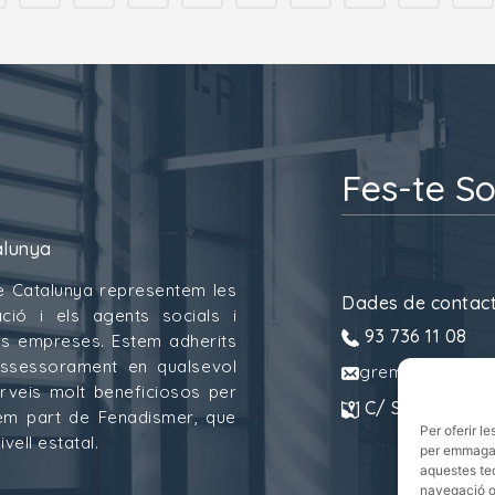
Fes-te So
alunya
e Catalunya representem les
Dades de contac
ció i els agents socials i
93 736 11 08
 les empreses. Estem adherits
assessorament en qualsevol
gremitransport
erveis molt beneficiosos per
C/ Sant Pau, 6.
mem part de Fenadismer, que
Per oferir l
vell estatal.
per emmagatz
aquestes te
navegació o 