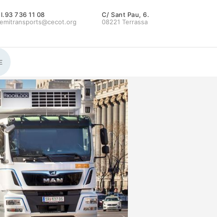
l.93 736 11 08
C/ Sant Pau, 6.
emitransports@cecot.org
08221 Terrassa
E