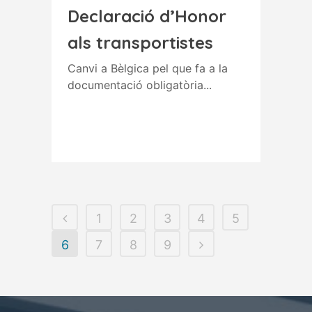
Declaració d’Honor
als transportistes
Canvi a Bèlgica pel que fa a la
documentació obligatòria...
Read More
1
2
3
4
5
6
7
8
9