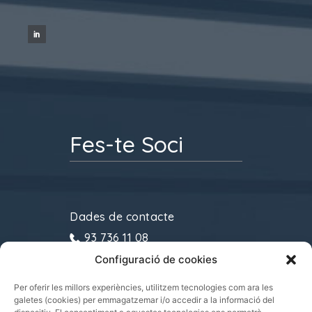
Fes-te Soci
Dades de contacte
93 736 11 08
Configuració de cookies
gremitransports@cecot.org
C/ Sant Pau, 6. 08221
Per oferir les millors experiències, utilitzem tecnologies com ara les
galetes (cookies) per emmagatzemar i/o accedir a la informació del
Terrassa