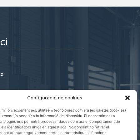
ci
te
s@cecot.org
Configuració de cookies
 08221 Terrassa
es millors experiències, utilitzem tecnologies com ara les galetes (cookies)
emar i/o accedir a la informació del dispositiu. El consentiment a
cnologies ens permetrà processar dades com ara el comportament de
els identificadors únics en aquest lloc. No consentir o retirar el
 pot afectar negativament certes característiques i funcions.