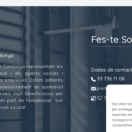
Fes-te So
alunya
e Catalunya representem les
Dades de contac
ció i els agents socials i
93 736 11 08
 les empreses. Estem adherits
assessorament en qualsevol
gremitransport
erveis molt beneficiosos per
C/ Sant Pau, 6.
mem part de Fenadismer, que
Per oferir l
vell estatal.
per emmagatz
aquestes te
navegació o 
consentiment