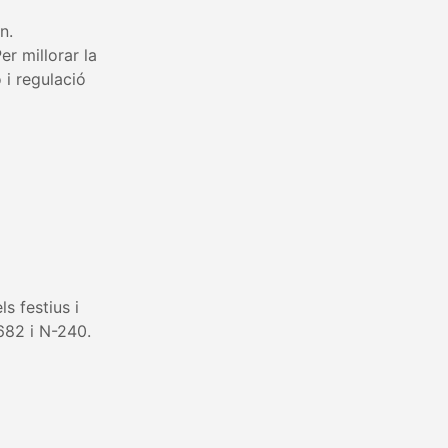
n.
er millorar la
 i regulació
s festius i
682 i N-240.