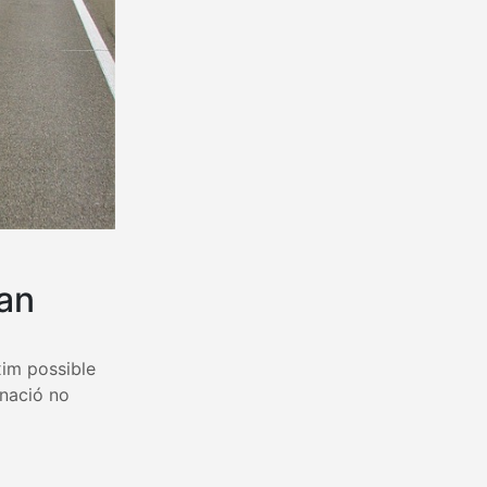
oan
xim possible
anació no