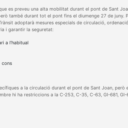
r que es preveu una alta mobilitat durant el pont de Sant Joa
però també durant tot el pont fins el diumenge 27 de juny. P
, Trànsit adoptarà mesures especials de circulació, ordenació
ia i garantir la seguretat:
ri a l’habitual
b cons
ífiques a la circulació durant el pont de Sant Joan, però el
mbre hi ha restriccions a la C-253, C-35, C-63, GI-681, GI-