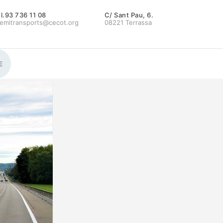
l.93 736 11 08
C/ Sant Pau, 6.
emitransports@cecot.org
08221 Terrassa
E