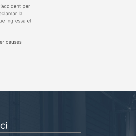
d’accident per
eclamar la
ue ingressa el
per causes
ci