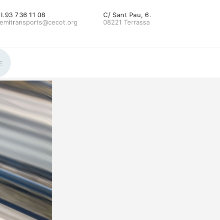
l.93 736 11 08
C/ Sant Pau, 6.
emitransports@cecot.org
08221 Terrassa
E