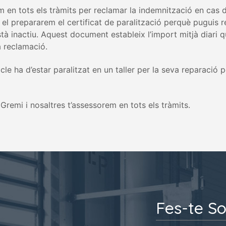
m en tots els tràmits per reclamar la indemnització en cas 
 el prepararem el certificat de paralització perquè puguis r
tà inactiu. Aquest document estableix l’import mitjà diari q
a reclamació.
le ha d’estar paralitzat en un taller per la seva reparació 
remi i nosaltres t’assessorem en tots els tràmits.
Fes-te So