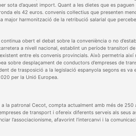
n per sota d’aquest import. Quant a les dietes que es paguen 
i ronda els 42 euros. convenis col·lectius que presenten men
na major harmonització de la retribució salarial que percebe
t continua obert el debat sobre la conveniència o no d’estab
rretera a nivell nacional, establint un període transitori d
l existent entre els convenis provincials. Això permetria així
uropea sobre desplaçament de conductors d’empreses de tran
ent de trasposició a la legislació espanyola segons es va e
2020 per la Unió Europea.
at a la patronal Cecot, compta actualment amb més de 250 
empreses de transport i ofereix diferents serveis als seus a
ciar l’associacionisme, afavorint l’intercanvi i la comunicac