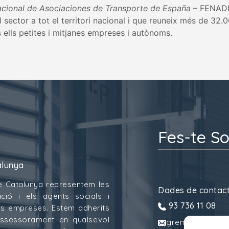
cional de Asociaciones de Transporte de España
– FENAD
 sector a tot el territori nacional i que reuneix més de 32
 ells petites i mitjanes empreses i autònoms.
Fes-te So
alunya
e Catalunya representem les
Dades de contac
ció i els agents socials i
93 736 11 08
 les empreses. Estem adherits
assessorament en qualsevol
gremitransport