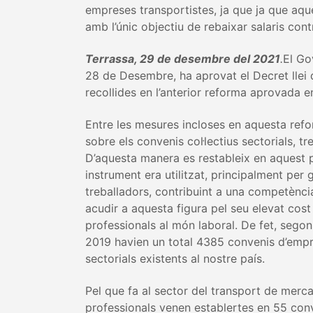
empreses transportistes, ja que ja que aque
amb l’únic objectiu de rebaixar salaris cont
Terrassa, 29 de desembre del 2021
.
El Go
28 de Desembre, ha aprovat el Decret llei 
recollides en l’anterior reforma aprovada 
Entre les mesures incloses en aquesta refo
sobre els convenis col·lectius sectorials, t
D’aquesta manera es restableix en aquest p
instrument era utilitzat, principalment per 
treballadors, contribuint a una competènci
acudir a aquesta figura pel seu elevat cost 
professionals al món laboral. De fet, sego
2019 havien un total 4385 convenis d’empr
sectorials existents al nostre país.
Pel que fa al sector del transport de merca
professionals venen establertes en 55 conv