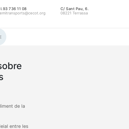
l.93 736 11 08
C/ Sant Pau, 6.
emitransports@cecot.org
08221 Terrassa
E
sobre
s
liment de la
eial entre les