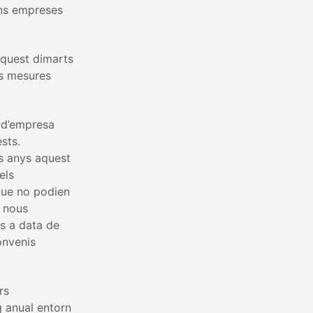
ans empreses
aquest dimarts
es mesures
.
s d’empresa
sts.
ms anys aquest
els
 que no podien
e nous
s a data de
onvenis
rs
g anual entorn