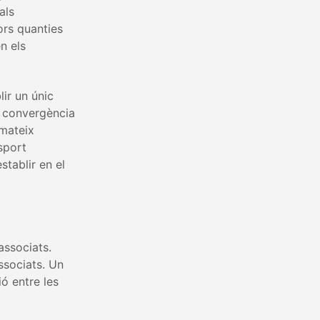
als
ors quanties
n els
lir un únic
e convergència
 mateix
sport
stablir en el
associats.
ssociats. Un
ió entre les