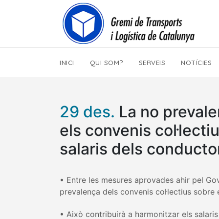
INICI
QUI SOM?
SERVEIS
NOTÍCIES
29 des.
La no prevale
els convenis col·lecti
salaris dels conducto
• Entre les mesures aprovades ahir pel Gove
prevalença dels convenis col·lectius sobre
• Això contribuirà a harmonitzar els salari