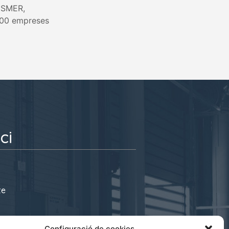
ISMER,
.000 empreses
ci
te
s@cecot.org
Configuració de cookies