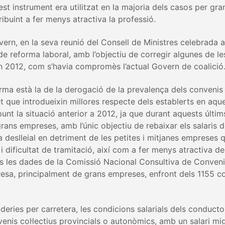
st instrument era utilitzat en la majoria dels casos per gr
ribuint a fer menys atractiva la professió.
vern, en la seva reunió del Consell de Ministres celebrada 
de reforma laboral, amb l’objectiu de corregir algunes de l
en 2012, com s’havia compromès l’actual Govern de coalició
rma està la de la derogació de la prevalença dels conveni
ret que introdueixin millores respecte dels establerts en aque
unt la situació anterior a 2012, ja que durant aquests últi
grans empreses, amb l’únic objectiu de rebaixar els salaris d
a deslleial en detriment de les petites i mitjanes empreses
i dificultat de tramitació, així com a fer menys atractiva d
ns les dades de la Comissió Nacional Consultiva de Conveni
esa, principalment de grans empreses, enfront dels 1155 c
deries per carretera, les condicions salarials dels conducto
enis col·lectius provincials o autonòmics, amb un salari mi