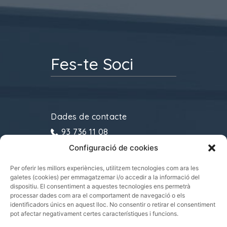
Fes-te Soci
Dades de contacte
93 736 11 08
Configuració de cookies
gremitransports@cecot.org
C/ Sant Pau, 6. 08221
Per oferir les millors experiències, utilitzem tecnologies com ara les
galetes (cookies) per emmagatzemar i/o accedir a la informació del
Terrassa
dispositiu. El consentiment a aquestes tecnologies ens permetrà
processar dades com ara el comportament de navegació o els
identificadors únics en aquest lloc. No consentir o retirar el consentiment
pot afectar negativament certes característiques i funcions.