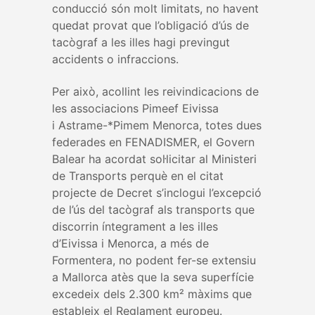
conducció són molt limitats, no havent
quedat provat que l’obligació d’ús de
tacògraf a les illes hagi previngut
accidents o infraccions.
Per això, acollint les reivindicacions de
les associacions Pimeef Eivissa
i Astrame-*Pimem Menorca, totes dues
federades en FENADISMER, el Govern
Balear ha acordat sol·licitar al Ministeri
de Transports perquè en el citat
projecte de Decret s’inclogui l’excepció
de l’ús del tacògraf als transports que
discorrin íntegrament a les illes
d’Eivissa i Menorca, a més de
Formentera, no podent fer-se extensiu
a Mallorca atès que la seva superfície
excedeix dels 2.300 km² màxims que
estableix el Reglament europeu.