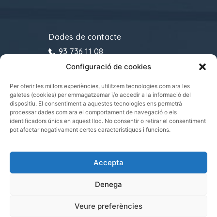
Dades de contacte
93 736 11 08
Configuració de cookies
gremitransports@cecot.org
C/ Sant Pau, 6. 08221
Per oferir les millors experiències, utilitzem tecnologies com ara les
galetes (cookies) per emmagatzemar i/o accedir a la informació del
Terrassa
dispositiu. El consentiment a aquestes tecnologies ens permetrà
processar dades com ara el comportament de navegació o els
identificadors únics en aquest lloc. No consentir o retirar el consentiment
pot afectar negativament certes característiques i funcions.
Gremi de Transports i Logística de Catalunya
Accepta
2021.
Tots els drets reservats
Denega
Veure preferències
|
|
POLÍTICA DE PRIVADESA
POLÍTICA DE COOKIES